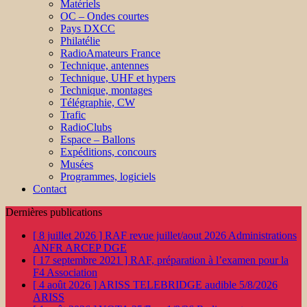
Matériels
OC – Ondes courtes
Pays DXCC
Philatélie
RadioAmateurs France
Technique, antennes
Technique, UHF et hypers
Technique, montages
Télégraphie, CW
Trafic
RadioClubs
Espace – Ballons
Expéditions, concours
Musées
Programmes, logiciels
Contact
Dernières publications
[ 8 juillet 2026 ]
RAF revue juillet/aout 2026
Administrations
ANFR ARCEP DGE
[ 17 septembre 2021 ]
RAF, préparation à l’examen pour la
F4
Association
[ 4 août 2026 ]
ARISS TELEBRIDGE audible 5/8/2026
ARISS