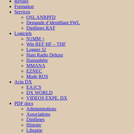
Revues
Formation
Services
QSL ANRPFD
Demande d’identifiant SWL
Diplômes RAF
Logiciels
N1MM +
Win REF HF – THF
Logger 32
Ham Radio Deluxe
Hamsphère
MMANA
EZNEC
Mode ROS
Actu DX
EA1CS
DX WORLD
VIDEOS EXPE. DX
PDF docs
Administrations
Associations
Diplômes
Histoire
Librairie