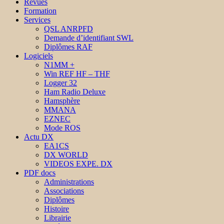
Revues
Formation
Services
QSL ANRPFD
Demande d’identifiant SWL
Diplômes RAF
Logiciels
N1MM +
Win REF HF – THF
Logger 32
Ham Radio Deluxe
Hamsphère
MMANA
EZNEC
Mode ROS
Actu DX
EA1CS
DX WORLD
VIDEOS EXPE. DX
PDF docs
Administrations
Associations
Diplômes
Histoire
Librairie