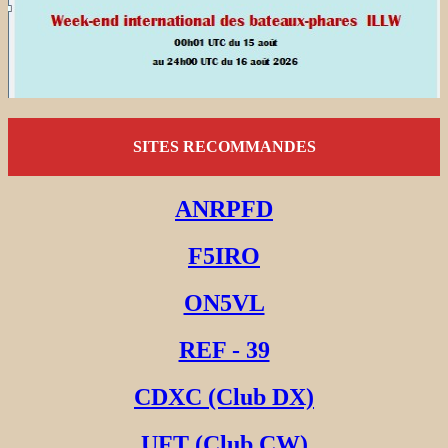
SITES RECOMMANDES
ANRPFD
F5IRO
ON5VL
REF - 39
CDXC (Club DX)
UFT (Club CW)