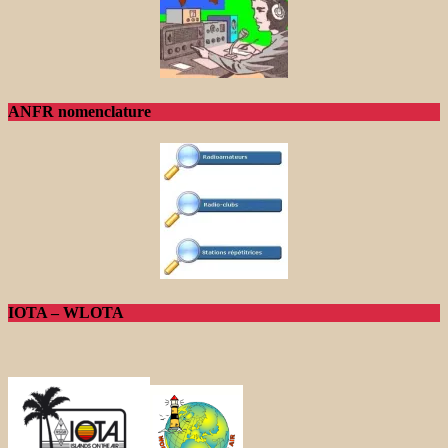
ANFR nomenclature
IOTA – WLOTA