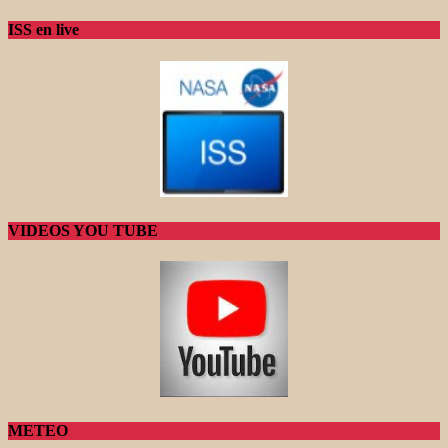
ISS en live
VIDEOS YOU TUBE
METEO