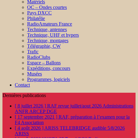
Matériels
OC – Ondes courtes
Pays DXCC
Philatélie
RadioAmateurs France
Technique, antennes
Technique, UHF et hypers
Technique, montages
Télégraphie, CW
Trafic
RadioClubs
Espace – Ballons
Expéditions, concours
Musées
Programmes, logiciels
Contact
Dernières publications
[ 8 juillet 2026 ]
RAF revue juillet/aout 2026
Administrations
ANFR ARCEP DGE
[ 17 septembre 2021 ]
RAF, préparation à l’examen pour la
F4
Association
[ 4 août 2026 ]
ARISS TELEBRIDGE audible 5/8/2026
ARISS