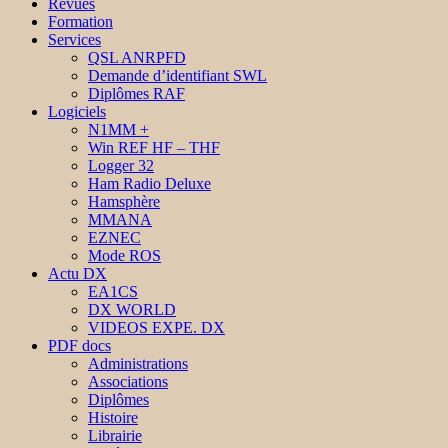
Revues
Formation
Services
QSL ANRPFD
Demande d’identifiant SWL
Diplômes RAF
Logiciels
N1MM +
Win REF HF – THF
Logger 32
Ham Radio Deluxe
Hamsphère
MMANA
EZNEC
Mode ROS
Actu DX
EA1CS
DX WORLD
VIDEOS EXPE. DX
PDF docs
Administrations
Associations
Diplômes
Histoire
Librairie