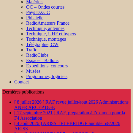
Matériels
OC – Ondes courtes
Pays DXCC
Philatélie
RadioAmateurs France
Technique, antennes
Technique, UHF et hypers
Technique, montages
Télégraphie, CW
Trafic
RadioClubs
Espace – Ballons
Expéditions, concours
Musées
Programmes, logiciels
Contact
Dernières publications
[ 8 juillet 2026 ]
RAF revue juillet/aout 2026
Administrations
ANFR ARCEP DGE
[ 17 septembre 2021 ]
RAF, préparation à l’examen pour la
F4
Association
[ 4 août 2026 ]
ARISS TELEBRIDGE audible 5/8/2026
ARISS