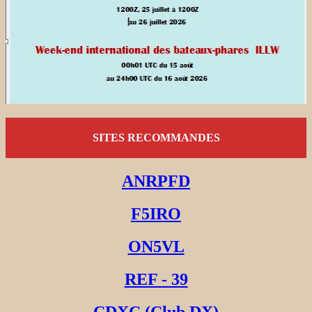
SITES RECOMMANDES
ANRPFD
F5IRO
ON5VL
REF - 39
CDXC (Club DX)