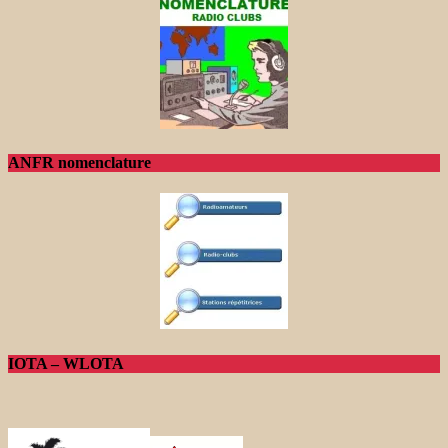
ANFR nomenclature
IOTA – WLOTA