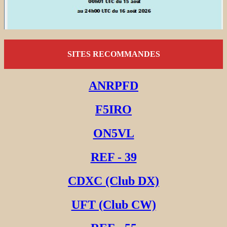
SITES RECOMMANDES
ANRPFD
F5IRO
ON5VL
REF - 39
CDXC (Club DX)
UFT (Club CW)