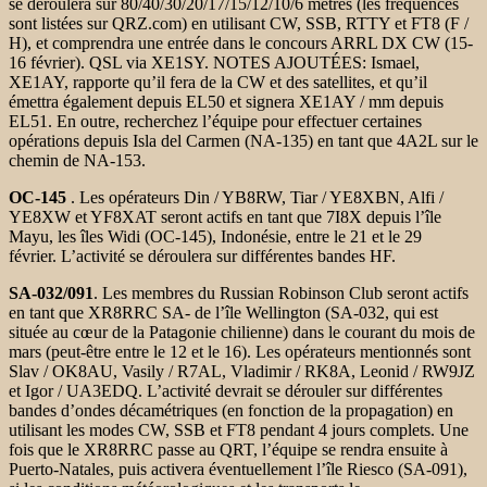
se déroulera sur 80/40/30/20/17/15/12/10/6 mètres (les fréquences
sont listées sur QRZ.com) en utilisant CW, SSB, RTTY et FT8 (F /
H), et comprendra une entrée dans le concours ARRL DX CW (15-
16 février). QSL via XE1SY. NOTES AJOUTÉES: Ismael,
XE1AY, rapporte qu’il fera de la CW et des satellites, et qu’il
émettra également depuis EL50 et signera XE1AY / mm depuis
EL51. En outre, recherchez l’équipe pour effectuer certaines
opérations depuis Isla del Carmen (NA-135) en tant que 4A2L sur le
chemin de NA-153.
OC-145
. Les opérateurs Din / YB8RW, Tiar / YE8XBN, Alfi /
YE8XW et YF8XAT seront actifs en tant que 7I8X depuis l’île
Mayu, les îles Widi (OC-145), Indonésie, entre le 21 et le 29
février. L’activité se déroulera sur différentes bandes HF.
SA-032/091
. Les membres du Russian Robinson Club seront actifs
en tant que XR8RRC SA- de l’île Wellington (SA-032, qui est
située au cœur de la Patagonie chilienne) dans le courant du mois de
mars (peut-être entre le 12 et le 16). Les opérateurs mentionnés sont
Slav / OK8AU, Vasily / R7AL, Vladimir / RK8A, Leonid / RW9JZ
et Igor / UA3EDQ. L’activité devrait se dérouler sur différentes
bandes d’ondes décamétriques (en fonction de la propagation) en
utilisant les modes CW, SSB et FT8 pendant 4 jours complets. Une
fois que le XR8RRC passe au QRT, l’équipe se rendra ensuite à
Puerto-Natales, puis activera éventuellement l’île Riesco (SA-091),