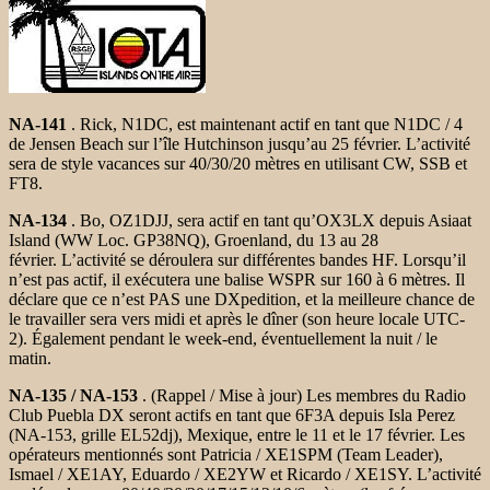
NA-141
. Rick, N1DC, est maintenant actif en tant que N1DC / 4
de Jensen Beach sur l’île Hutchinson jusqu’au 25 février. L’activité
sera de style vacances sur 40/30/20 mètres en utilisant CW, SSB et
FT8.
NA-134
. Bo, OZ1DJJ, sera actif en tant qu’OX3LX depuis Asiaat
Island (WW Loc. GP38NQ), Groenland, du 13 au 28
février. L’activité se déroulera sur différentes bandes HF. Lorsqu’il
n’est pas actif, il exécutera une balise WSPR sur 160 à 6 mètres. Il
déclare que ce n’est PAS une DXpedition, et la meilleure chance de
le travailler sera vers midi et après le dîner (son heure locale UTC-
2). Également pendant le week-end, éventuellement la nuit / le
matin.
NA-135 / NA-153
. (Rappel / Mise à jour) Les membres du Radio
Club Puebla DX seront actifs en tant que 6F3A depuis Isla Perez
(NA-153, grille EL52dj), Mexique, entre le 11 et le 17 février. Les
opérateurs mentionnés sont Patricia / XE1SPM (Team Leader),
Ismael / XE1AY, Eduardo / XE2YW et Ricardo / XE1SY. L’activité