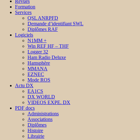
Revues
Formation
Services
QSL ANRPFD
Demande d’identifiant SWL
Diplômes RAF
Logiciels
N1MM +
Win REF HF – THF
Logger 32
Ham Radio Deluxe
Hamsphère
MMANA
EZNEC
Mode ROS
Actu DX
EA1CS
DX WORLD
VIDEOS EXPE. DX
PDF docs
Administrations
Associations
Diplômes
Histoire
Librairie