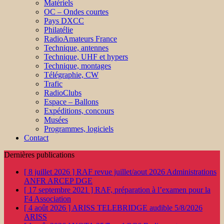
Matériels
OC – Ondes courtes
Pays DXCC
Philatélie
RadioAmateurs France
Technique, antennes
Technique, UHF et hypers
Technique, montages
Télégraphie, CW
Trafic
RadioClubs
Espace – Ballons
Expéditions, concours
Musées
Programmes, logiciels
Contact
Dernières publications
[ 8 juillet 2026 ]
RAF revue juillet/aout 2026
Administrations
ANFR ARCEP DGE
[ 17 septembre 2021 ]
RAF, préparation à l’examen pour la
F4
Association
[ 4 août 2026 ]
ARISS TELEBRIDGE audible 5/8/2026
ARISS