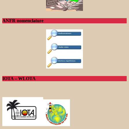
ANFR nomenclature
IOTA – WLOTA