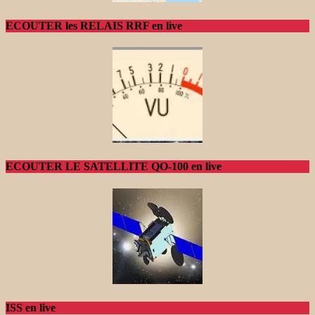
ECOUTER les RELAIS RRF en live
ECOUTER LE SATELLITE QO-100 en live
ISS en live