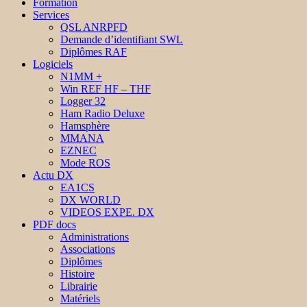
Formation
Services
QSL ANRPFD
Demande d’identifiant SWL
Diplômes RAF
Logiciels
N1MM +
Win REF HF – THF
Logger 32
Ham Radio Deluxe
Hamsphère
MMANA
EZNEC
Mode ROS
Actu DX
EA1CS
DX WORLD
VIDEOS EXPE. DX
PDF docs
Administrations
Associations
Diplômes
Histoire
Librairie
Matériels