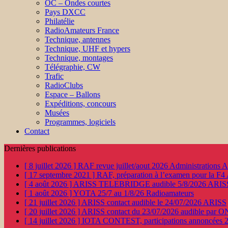
OC – Ondes courtes
Pays DXCC
Philatélie
RadioAmateurs France
Technique, antennes
Technique, UHF et hypers
Technique, montages
Télégraphie, CW
Trafic
RadioClubs
Espace – Ballons
Expéditions, concours
Musées
Programmes, logiciels
Contact
Dernières publications
[ 8 juillet 2026 ]
RAF revue juillet/aout 2026
Administration
[ 17 septembre 2021 ]
RAF, préparation à l’examen pour la F4
[ 4 août 2026 ]
ARISS TELEBRIDGE audible 5/8/2026
ARIS
[ 1 août 2026 ]
YOTA 25/7 au 1/8/26
Radioamateurs
[ 21 juillet 2026 ]
ARISS contact audible le 24/07/2026
ARISS
[ 20 juillet 2026 ]
ARISS contact du 23/07/2026 audible par 
[ 14 juillet 2026 ]
IOTA CONTEST, participations annoncées 