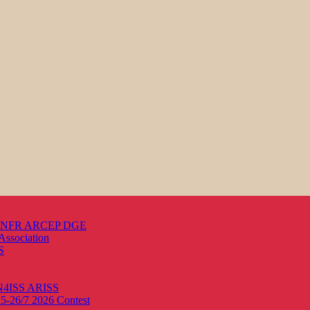
s ANFR ARCEP DGE
Association
S
ON4ISS
ARISS
25-26/7 2026
Contest