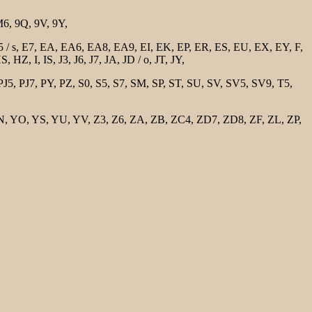
M6, 9Q, 9V, 9Y,
/ s, E7, EA, EA6, EA8, EA9, EI, EK, EP, ER, ES, EU, EX, EY, F,
 I, IS, J3, J6, J7, JA, JD / o, JT, JY,
 PJ7, PY, PZ, S0, S5, S7, SM, SP, ST, SU, SV, SV5, SV9, T5,
, YO, YS, YU, YV, Z3, Z6, ZA, ZB, ZC4, ZD7, ZD8, ZF, ZL, ZP,