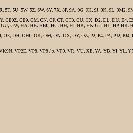
R, 5T, 5U, 5W, 5Z, 6W, 6Y, 7X, 8P, 9A, 9G, 9H, 9J, 9K, 9L, 9M2, 9
0Y, CE0Z, CE9, CM, CN, CP, CT, CT3, CU, CX, D2, DL, DU, E4, E5 
GU, GW, HA, HB, HB0, HC, HH, HI, HK, HK0 / a, HL, HP, HR, HS, HZ,
E, OH, OH0, OK, OM, ON, OX, OY, OZ, P2, P4, PA, PJ2, PJ4, PJ5,
9N, VP2E, VP8, VP8 / o, VP9, ​​VR, VU, XE, YA, YB, YI, YL, YN