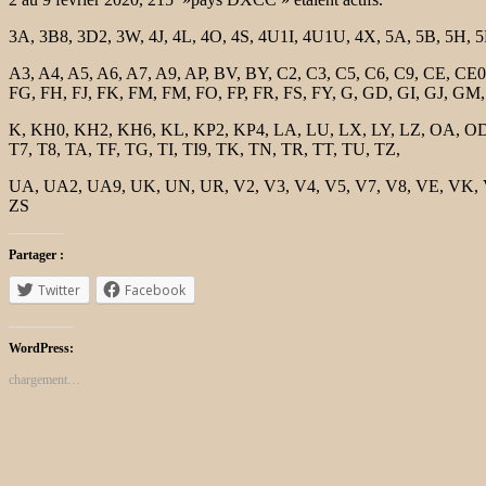
3A, 3B8, 3D2, 3W, 4J, 4L, 4O, 4S, 4U1I, 4U1U, 4X, 5A, 5B, 5H, 5
A3, A4, A5, A6, A7, A9, AP, BV, BY, C2, C3, C5, C6, C9, CE, CE
FG, FH, FJ, FK, FM, FM, FO, FP, FR, FS, FY, G, GD, GI, GJ, GM, 
K, KH0, KH2, KH6, KL, KP2, KP4, LA, LU, LX, LY, LZ, OA, OD, O
T7, T8, TA, TF, TG, TI, TI9, TK, TN, TR, TT, TU, TZ,
UA, UA2, UA9, UK, UN, UR, V2, V3, V4, V5, V7, V8, VE, VK, VK
ZS
Partager :
Twitter
Facebook
WordPress:
chargement…