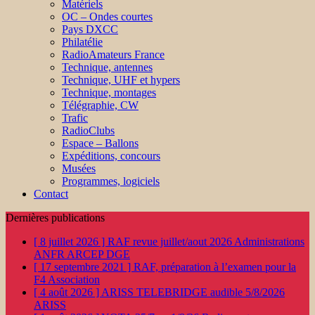
Matériels
OC – Ondes courtes
Pays DXCC
Philatélie
RadioAmateurs France
Technique, antennes
Technique, UHF et hypers
Technique, montages
Télégraphie, CW
Trafic
RadioClubs
Espace – Ballons
Expéditions, concours
Musées
Programmes, logiciels
Contact
Dernières publications
[ 8 juillet 2026 ]
RAF revue juillet/aout 2026
Administrations
ANFR ARCEP DGE
[ 17 septembre 2021 ]
RAF, préparation à l’examen pour la
F4
Association
[ 4 août 2026 ]
ARISS TELEBRIDGE audible 5/8/2026
ARISS