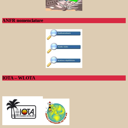
ANFR nomenclature
IOTA – WLOTA