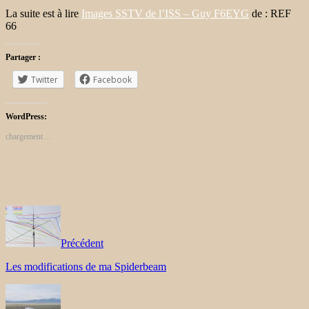
La suite est à lire
Images SSTV de l’ISS – Guy F6EYG
de : REF
66
Partager :
Twitter
Facebook
WordPress:
chargement…
Précédent
Les modifications de ma Spiderbeam