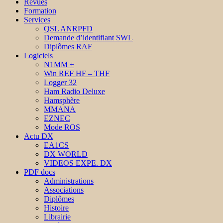
Revues
Formation
Services
QSL ANRPFD
Demande d’identifiant SWL
Diplômes RAF
Logiciels
N1MM +
Win REF HF – THF
Logger 32
Ham Radio Deluxe
Hamsphère
MMANA
EZNEC
Mode ROS
Actu DX
EA1CS
DX WORLD
VIDEOS EXPE. DX
PDF docs
Administrations
Associations
Diplômes
Histoire
Librairie