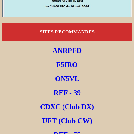
SITES RECOMMANDES
ANRPFD
F5IRO
ON5VL
REF - 39
CDXC (Club DX)
UFT (Club CW)