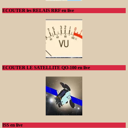
ECOUTER les RELAIS RRF en live
ECOUTER LE SATELLITE QO-100 en live
ISS en live