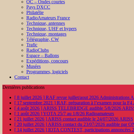
OC – Ondes courtes
Pays DXCC
Philatélie
RadioAmateurs France
Technique, antennes
Technique, UHF et hypers
Technique, montages
Télégraphie, CW
Trafic
RadioClubs
Espace – Ballons
Expéditions, concours
Musées
Programmes, logiciels
Contact
Dernières publications
[ 8 juillet 2026 ]
RAF revue juillet/aout 2026
Administration
[ 17 septembre 2021 ]
RAF, préparation à l’examen pour la F4
[ 4 août 2026 ]
ARISS TELEBRIDGE audible 5/8/2026
ARIS
[ 1 août 2026 ]
YOTA 25/7 au 1/8/26
Radioamateurs
[ 21 juillet 2026 ]
ARISS contact audible le 24/07/2026
ARISS
[ 20 juillet 2026 ]
ARISS contact du 23/07/2026 audible par 
[ 14 juillet 2026 ]
IOTA CONTEST, participations annoncées 