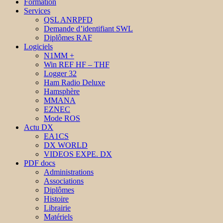
Formation
Services
QSL ANRPFD
Demande d’identifiant SWL
Diplômes RAF
Logiciels
N1MM +
Win REF HF – THF
Logger 32
Ham Radio Deluxe
Hamsphère
MMANA
EZNEC
Mode ROS
Actu DX
EA1CS
DX WORLD
VIDEOS EXPE. DX
PDF docs
Administrations
Associations
Diplômes
Histoire
Librairie
Matériels