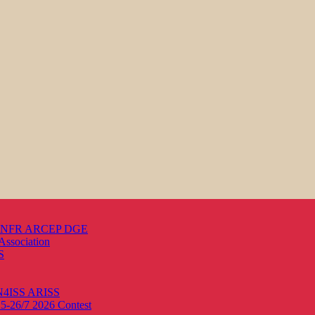
s ANFR ARCEP DGE
Association
S
ON4ISS
ARISS
25-26/7 2026
Contest