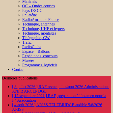
Matériels
OC – Ondes courtes
Pays DXCC
Philatélie
RadioAmateurs France
Technique, antennes
Technique, UHF et hypers
Technique, montages
Télégraphie, CW
Trafic
RadioClubs
Espace – Ballons
Expéditions, concours
Musées
Programmes, logiciels
Contact
Dernières publications
[ 8 juillet 2026 ]
RAF revue juillet/aout 2026
Administrations
ANFR ARCEP DGE
[ 17 septembre 2021 ]
RAF, préparation à l’examen pour la
F4
Association
[ 4 août 2026 ]
ARISS TELEBRIDGE audible 5/8/2026
ARISS