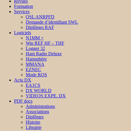
Revues
Formation
Services
QSL ANRPFD
Demande d’identifiant SWL
Diplômes RAF
Logiciels
N1MM +
Win REF HF – THF
Logger 32
Ham Radio Deluxe
Hamsphère
MMANA
EZNEC
Mode ROS
Actu DX
EA1CS
DX WORLD
VIDEOS EXPE. DX
PDF docs
Administrations
Associations
Diplômes
Histoire
Librairie