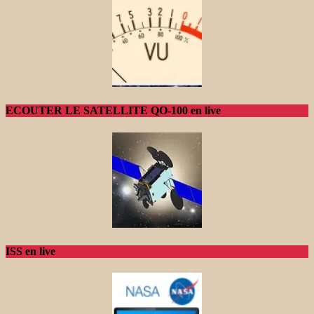
ECOUTER LE SATELLITE QO-100 en live
ISS en live