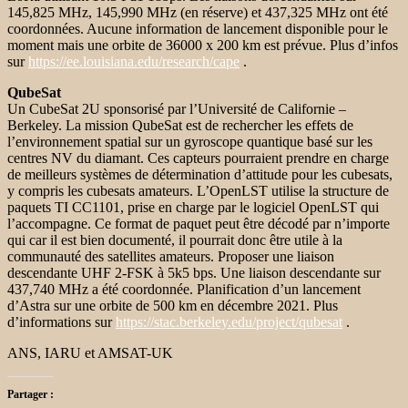
145,825 MHz, 145,990 MHz (en réserve) et 437,325 MHz ont été
coordonnées. Aucune information de lancement disponible pour le
moment mais une orbite de 36000 x 200 km est prévue. Plus d’infos
sur
https://ee.louisiana.edu/research/cape
.
QubeSat
Un CubeSat 2U sponsorisé par l’Université de Californie –
Berkeley. La mission QubeSat est de rechercher les effets de
l’environnement spatial sur un gyroscope quantique basé sur les
centres NV du diamant. Ces capteurs pourraient prendre en charge
de meilleurs systèmes de détermination d’attitude pour les cubesats,
y compris les cubesats amateurs. L’OpenLST utilise la structure de
paquets TI CC1101, prise en charge par le logiciel OpenLST qui
l’accompagne. Ce format de paquet peut être décodé par n’importe
qui car il est bien documenté, il pourrait donc être utile à la
communauté des satellites amateurs. Proposer une liaison
descendante UHF 2-FSK à 5k5 bps. Une liaison descendante sur
437,740 MHz a été coordonnée. Planification d’un lancement
d’Astra sur une orbite de 500 km en décembre 2021. Plus
d’informations sur
https://stac.berkeley.edu/project/qubesat
.
ANS, IARU et AMSAT-UK
Partager :