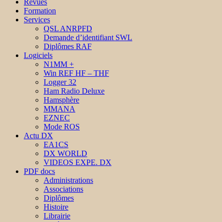
Revues
Formation
Services
QSL ANRPFD
Demande d’identifiant SWL
Diplômes RAF
Logiciels
N1MM +
Win REF HF – THF
Logger 32
Ham Radio Deluxe
Hamsphère
MMANA
EZNEC
Mode ROS
Actu DX
EA1CS
DX WORLD
VIDEOS EXPE. DX
PDF docs
Administrations
Associations
Diplômes
Histoire
Librairie