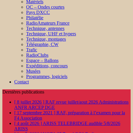
Matériels
OC – Ondes courtes
Pays DXCC
Philatélie
RadioAmateurs France
Technique, antennes
Technique, UHF et hypers
Technique, montages
Télégraphie, CW
Trafic
RadioClubs
Espace – Ballons
Expéditions, concours
Musées
Programmes, logiciels
Contact
Dernières publications
[ 8 juillet 2026 ]
RAF revue juillet/aout 2026
Administrations
ANFR ARCEP DGE
[ 17 septembre 2021 ]
RAF, préparation à l’examen pour la
F4
Association
[ 4 août 2026 ]
ARISS TELEBRIDGE audible 5/8/2026
ARISS