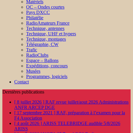
Matériels
OC – Ondes courtes
Pays DXCC
Philatélie
RadioAmateurs France
Technique, antennes
Technique, UHF et hypers
Technique, montages
Télégraphie, CW
Trafic
RadioClubs
Espace – Ballons
Expéditions, concours
Musées
Programmes, logiciels
Contact
Dernières publications
[ 8 juillet 2026 ]
RAF revue juillet/aout 2026
Administrations
ANFR ARCEP DGE
[ 17 septembre 2021 ]
RAF, préparation à l’examen pour la
F4
Association
[ 4 août 2026 ]
ARISS TELEBRIDGE audible 5/8/2026
ARISS