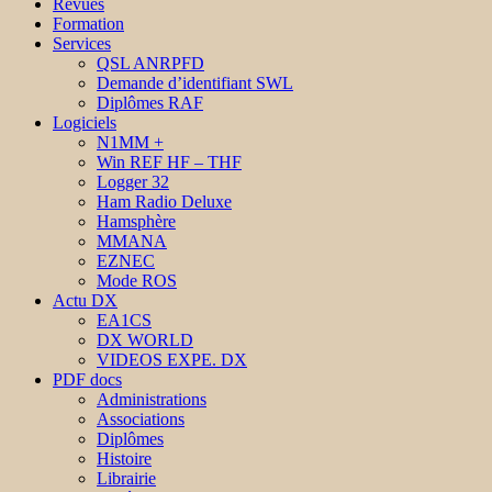
Revues
Formation
Services
QSL ANRPFD
Demande d’identifiant SWL
Diplômes RAF
Logiciels
N1MM +
Win REF HF – THF
Logger 32
Ham Radio Deluxe
Hamsphère
MMANA
EZNEC
Mode ROS
Actu DX
EA1CS
DX WORLD
VIDEOS EXPE. DX
PDF docs
Administrations
Associations
Diplômes
Histoire
Librairie