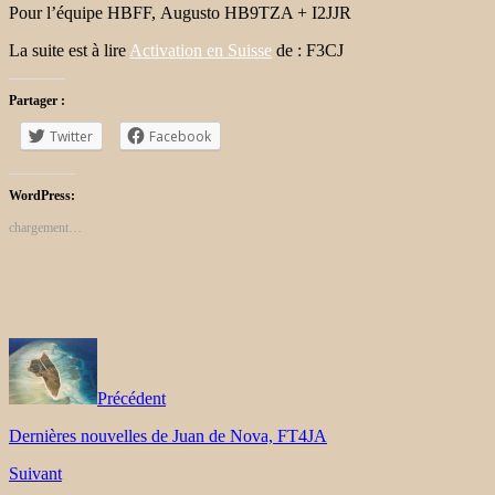
Pour l’équipe HBFF, Augusto HB9TZA + I2JJR
La suite est à lire
Activation en Suisse
de : F3CJ
Partager :
Twitter
Facebook
WordPress:
chargement…
Précédent
Dernières nouvelles de Juan de Nova, FT4JA
Suivant