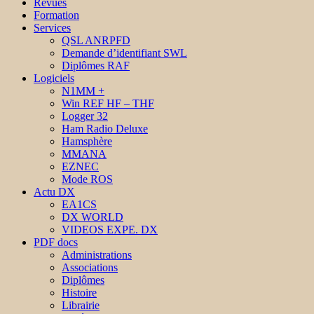
Revues
Formation
Services
QSL ANRPFD
Demande d’identifiant SWL
Diplômes RAF
Logiciels
N1MM +
Win REF HF – THF
Logger 32
Ham Radio Deluxe
Hamsphère
MMANA
EZNEC
Mode ROS
Actu DX
EA1CS
DX WORLD
VIDEOS EXPE. DX
PDF docs
Administrations
Associations
Diplômes
Histoire
Librairie