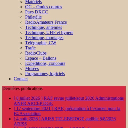
Matériels
OC – Ondes courtes
Pays DXCC
Philatélie
RadioAmateurs France
Technique, antennes
Technique, UHF et hypers
Technique, montages
Télégraphie, CW
Trafic
RadioClubs
Espace – Ballons
Expéditions, concours
Musées
Programmes, logiciels
Contact
Dernières publications
[ 8 juillet 2026 ]
RAF revue juillet/aout 2026
Administrations
ANFR ARCEP DGE
[ 17 septembre 2021 ]
RAF, préparation à l’examen pour la
F4
Association
[ 4 août 2026 ]
ARISS TELEBRIDGE audible 5/8/2026
ARISS