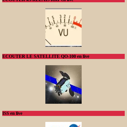
ECOUTER LE SATELLITE QO-100 en live
ISS en live