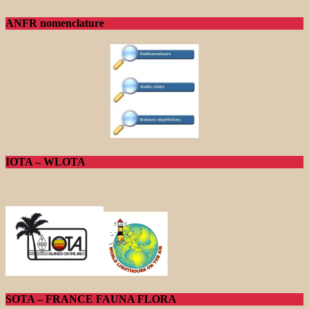
ANFR nomenclature
IOTA – WLOTA
SOTA – FRANCE FAUNA FLORA