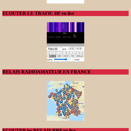
ECOUTER LE TRAFIC HF en live
RELAIS RADIOAMATEUR EN FRANCE
ECOUTER les RELAIS RRF en live