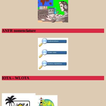
ANFR nomenclature
IOTA – WLOTA