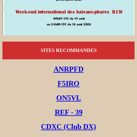
SITES RECOMMANDES
ANRPFD
F5IRO
ON5VL
REF - 39
CDXC (Club DX)