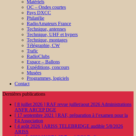
Matériels
OC – Ondes courtes
Pays DXCC
Philatélie
RadioAmateurs France
Technique, antennes
Technique, UHF et hypers
Technique, montages
Télégraphie, CW
Trafic
RadioClubs
Espace – Ballons
Expéditions, concours
Musées
Programmes, logiciels
Contact
Dernières publications
[ 8 juillet 2026 ]
RAF revue juillet/aout 2026
Administrations
ANFR ARCEP DGE
[ 17 septembre 2021 ]
RAF, préparation à l’examen pour la
F4
Association
[ 4 août 2026 ]
ARISS TELEBRIDGE audible 5/8/2026
ARISS