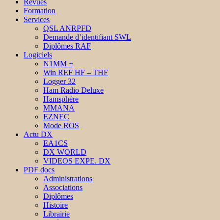
Revues
Formation
Services
QSL ANRPFD
Demande d’identifiant SWL
Diplômes RAF
Logiciels
N1MM +
Win REF HF – THF
Logger 32
Ham Radio Deluxe
Hamsphère
MMANA
EZNEC
Mode ROS
Actu DX
EA1CS
DX WORLD
VIDEOS EXPE. DX
PDF docs
Administrations
Associations
Diplômes
Histoire
Librairie