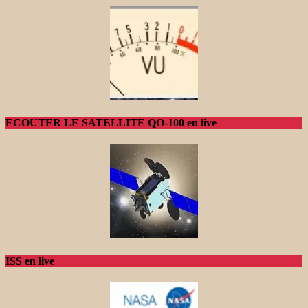
ECOUTER LE SATELLITE QO-100 en live
ISS en live