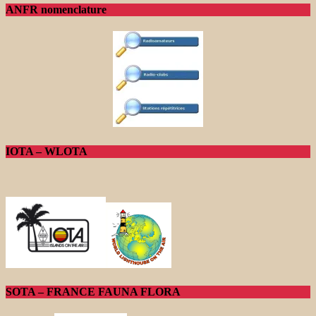
ANFR nomenclature
IOTA – WLOTA
SOTA – FRANCE FAUNA FLORA