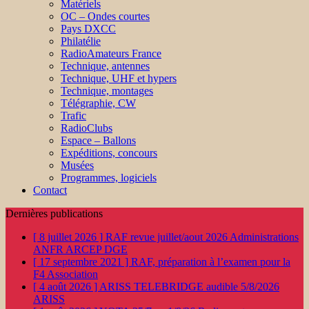
Matériels
OC – Ondes courtes
Pays DXCC
Philatélie
RadioAmateurs France
Technique, antennes
Technique, UHF et hypers
Technique, montages
Télégraphie, CW
Trafic
RadioClubs
Espace – Ballons
Expéditions, concours
Musées
Programmes, logiciels
Contact
Dernières publications
[ 8 juillet 2026 ]
RAF revue juillet/aout 2026
Administrations
ANFR ARCEP DGE
[ 17 septembre 2021 ]
RAF, préparation à l’examen pour la
F4
Association
[ 4 août 2026 ]
ARISS TELEBRIDGE audible 5/8/2026
ARISS