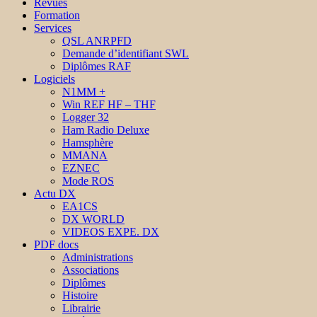
Revues
Formation
Services
QSL ANRPFD
Demande d’identifiant SWL
Diplômes RAF
Logiciels
N1MM +
Win REF HF – THF
Logger 32
Ham Radio Deluxe
Hamsphère
MMANA
EZNEC
Mode ROS
Actu DX
EA1CS
DX WORLD
VIDEOS EXPE. DX
PDF docs
Administrations
Associations
Diplômes
Histoire
Librairie