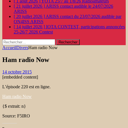
[ 1 août 2026 ]
YOTA 25/7 au 1/8/26
Radioamateurs
[ 21 juillet 2026 ]
ARISS contact audible le 24/07/2026
ARISS
[ 20 juillet 2026 ]
ARISS contact du 23/07/2026 audible par
ON4ISS
ARISS
[ 14 juillet 2026 ]
IOTA CONTEST, participations annoncées
25-26/7 2026
Contest
Rechercher :
Accueil
Divers
Ham radio Now
Ham radio Now
14 octobre 2015
[embedded content]
L’épisode 220 est en ligne.
Ham radio Now
{$ extrait: n}
Source: F5IRO