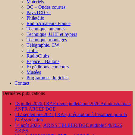
Matériels
OC – Ondes courtes
Pays DXCC
Philatélie
RadioAmateurs France
Technique, antennes
Technique, UHF et hypers
Technique, montages
Télégraphie, CW
Trafic
RadioClubs
Espace – Ballons
Expéditions, concours
Musées
Programmes, logiciels
Contact
Dernières publications
[ 8 juillet 2026 ]
RAF revue juillet/aout 2026
Administrations
ANFR ARCEP DGE
[ 17 septembre 2021 ]
RAF, préparation à l’examen pour la
F4
Association
[ 4 août 2026 ]
ARISS TELEBRIDGE audible 5/8/2026
ARISS