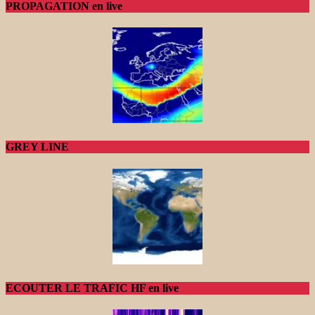
PROPAGATION en live
GREY LINE
ECOUTER LE TRAFIC HF en live