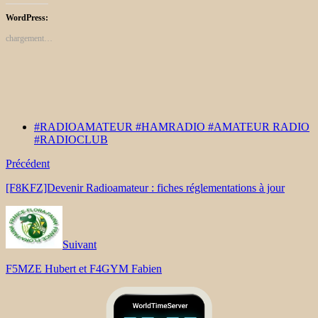
WordPress:
chargement…
#RADIOAMATEUR #HAMRADIO #AMATEUR RADIO
#RADIOCLUB
Précédent
[F8KFZ]Devenir Radioamateur : fiches réglementations à jour
Suivant
F5MZE Hubert et F4GYM Fabien