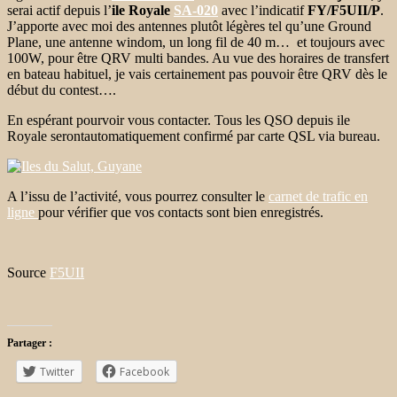
serai actif depuis l’
ile Royale
SA-020
avec l’indicatif
FY/F5UII/P
.
J’apporte avec moi des antennes plutôt légères tel qu’une Ground
Plane, une antenne windom, un long fil de 40 m… et toujours avec
100W, pour être QRV multi bandes. Au vue des horaires de transfert
en bateau habituel, je vais certainement pas pouvoir être QRV dès le
début du contest….
En espérant pourvoir vous contacter. Tous les QSO depuis ile
Royale serontautomatiquement confirmé par carte QSL via bureau.
A l’issu de l’activité, vous pourrez consulter le
carnet de trafic en
ligne
pour vérifier que vos contacts sont bien enregistrés.
Source
F5UII
Partager :
Twitter
Facebook