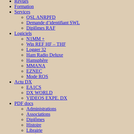
Revues
Formation
Services
QSL ANRPFD
Demande d’identifiant SWL
Diplômes RAF
Logiciels
N1MM +
Win REF HF – THF
Logger 32
Ham Radio Deluxe
Hamsphère
MMANA
EZNEC
Mode ROS
Actu DX
EA1CS
DX WORLD
VIDEOS EXPE. DX
PDF docs
Administrations
Associations
Diplômes
Histoire
Librairie