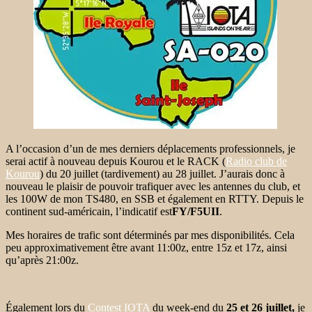
A l’occasion d’un de mes derniers déplacements professionnels, je
serai actif à nouveau depuis Kourou et le RACK (
Radio club de
Kourou
) du 20 juillet (tardivement) au 28 juillet. J’aurais donc à
nouveau le plaisir de pouvoir trafiquer avec les antennes du club, et
les 100W de mon TS480, en SSB et également en RTTY. Depuis le
continent sud-américain, l’indicatif est
FY/F5UII
.
Mes horaires de trafic sont déterminés par mes disponibilités. Cela
peu approximativement être avant 11:00z, entre 15z et 17z, ainsi
qu’après 21:00z.
Également lors du
Contest IOTA
du week-end du
25 et 26 juillet,
je