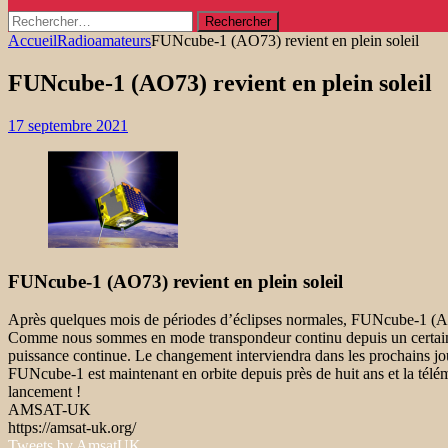
Rechercher :
Accueil
Radioamateurs
FUNcube-1 (AO73) revient en plein soleil
FUNcube-1 (AO73) revient en plein soleil
17 septembre 2021
FUNcube-1 (AO73) revient en plein soleil
Après quelques mois de périodes d’éclipses normales, FUNcube-1 (AO7
Comme nous sommes en mode transpondeur continu depuis un certain t
puissance continue. Le changement interviendra dans les prochains jo
FUNcube-1 est maintenant en orbite depuis près de huit ans et la télém
lancement !
AMSAT-UK
https://amsat-uk.org/
Tweets by AmsatUK