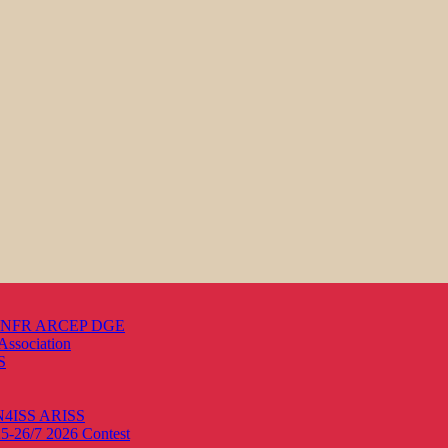
s ANFR ARCEP DGE
Association
S
ON4ISS
ARISS
25-26/7 2026
Contest