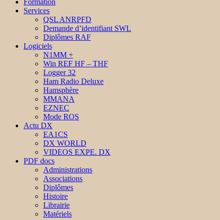
Formation
Services
QSL ANRPFD
Demande d’identifiant SWL
Diplômes RAF
Logiciels
N1MM +
Win REF HF – THF
Logger 32
Ham Radio Deluxe
Hamsphère
MMANA
EZNEC
Mode ROS
Actu DX
EA1CS
DX WORLD
VIDEOS EXPE. DX
PDF docs
Administrations
Associations
Diplômes
Histoire
Librairie
Matériels