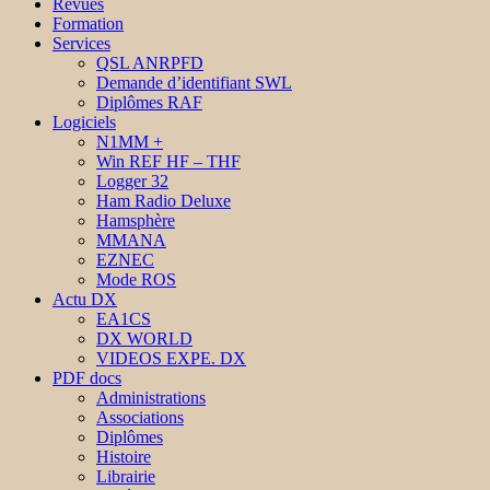
Revues
Formation
Services
QSL ANRPFD
Demande d’identifiant SWL
Diplômes RAF
Logiciels
N1MM +
Win REF HF – THF
Logger 32
Ham Radio Deluxe
Hamsphère
MMANA
EZNEC
Mode ROS
Actu DX
EA1CS
DX WORLD
VIDEOS EXPE. DX
PDF docs
Administrations
Associations
Diplômes
Histoire
Librairie