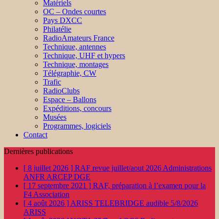
Matériels
OC – Ondes courtes
Pays DXCC
Philatélie
RadioAmateurs France
Technique, antennes
Technique, UHF et hypers
Technique, montages
Télégraphie, CW
Trafic
RadioClubs
Espace – Ballons
Expéditions, concours
Musées
Programmes, logiciels
Contact
Dernières publications
[ 8 juillet 2026 ]
RAF revue juillet/aout 2026
Administrations
ANFR ARCEP DGE
[ 17 septembre 2021 ]
RAF, préparation à l’examen pour la
F4
Association
[ 4 août 2026 ]
ARISS TELEBRIDGE audible 5/8/2026
ARISS