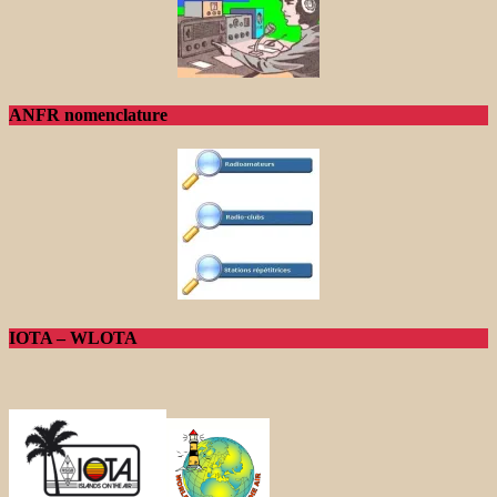
ANFR nomenclature
IOTA – WLOTA