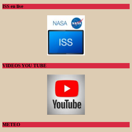
ISS en live
VIDEOS YOU TUBE
METEO