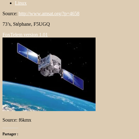
Linux
Source:
http://www.amsat.org/?p=4658
73’s, Stéphane, F5UGQ
FoxTelem version 1.01
Source: f6kmx
Partager :