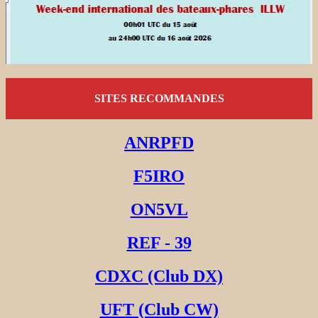
SITES RECOMMANDES
ANRPFD
F5IRO
ON5VL
REF - 39
CDXC (Club DX)
UFT (Club CW)