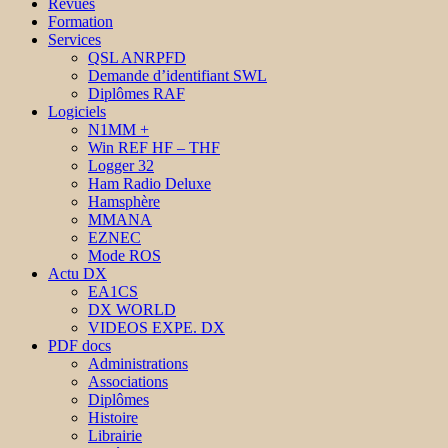
Revues
Formation
Services
QSL ANRPFD
Demande d’identifiant SWL
Diplômes RAF
Logiciels
N1MM +
Win REF HF – THF
Logger 32
Ham Radio Deluxe
Hamsphère
MMANA
EZNEC
Mode ROS
Actu DX
EA1CS
DX WORLD
VIDEOS EXPE. DX
PDF docs
Administrations
Associations
Diplômes
Histoire
Librairie