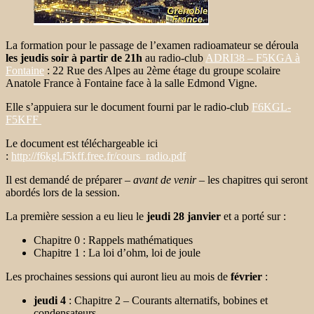
La formation pour le passage de l’examen radioamateur se déroula
les jeudis soir à partir de 21h
au radio-club
ADRI38 – F5KGA à
Fontaine
: 22 Rue des Alpes au 2ème étage du groupe scolaire
Anatole France à Fontaine face à la salle Edmond Vigne.
Elle s’appuiera sur le document fourni par le radio-club
F6KGL-
F5KFF
Le document est téléchargeable ici
:
http://f6kgl.f5kff.free.fr/cours_radio.pdf
Il est demandé de préparer –
avant de venir
– les chapitres qui seront
abordés lors de la session.
La première session a eu lieu le
jeudi 28 janvier
et a porté sur :
Chapitre 0 : Rappels mathématiques
Chapitre 1 : La loi d’ohm, loi de joule
Les prochaines sessions qui auront lieu au mois de
février
:
jeudi 4
: Chapitre 2 – Courants alternatifs, bobines et
condensateurs