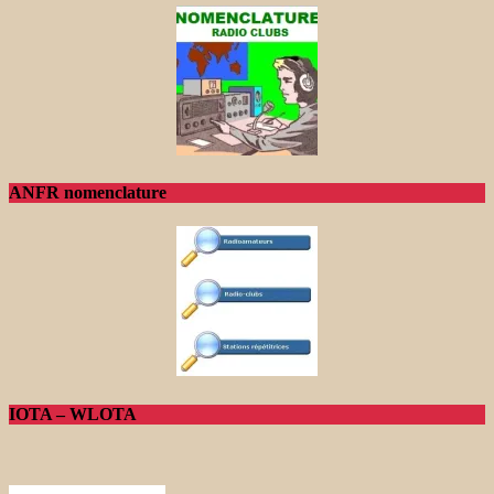
ANFR nomenclature
IOTA – WLOTA