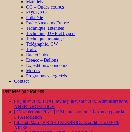
Matériels
OC – Ondes courtes
Pays DXCC
Philatélie
RadioAmateurs France
Technique, antennes
Technique, UHF et hypers
Technique, montages
Télégraphie, CW
Trafic
RadioClubs
Espace – Ballons
Expéditions, concours
Musées
Programmes, logiciels
Contact
Dernières publications
[ 8 juillet 2026 ]
RAF revue juillet/aout 2026
Administrations
ANFR ARCEP DGE
[ 17 septembre 2021 ]
RAF, préparation à l’examen pour la
F4
Association
[ 4 août 2026 ]
ARISS TELEBRIDGE audible 5/8/2026
ARISS