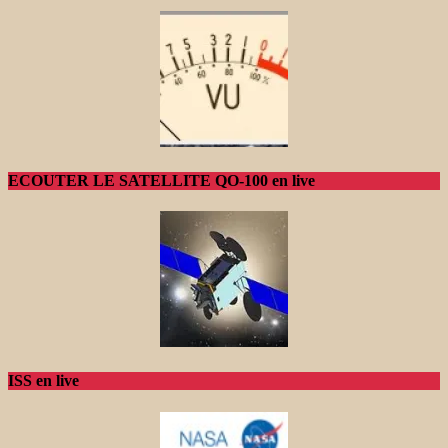
ECOUTER LE SATELLITE QO-100 en live
ISS en live