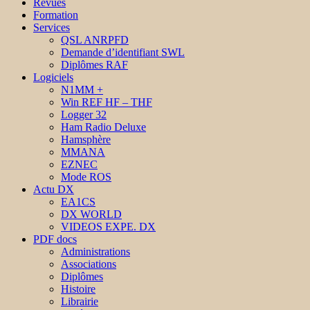
Revues
Formation
Services
QSL ANRPFD
Demande d’identifiant SWL
Diplômes RAF
Logiciels
N1MM +
Win REF HF – THF
Logger 32
Ham Radio Deluxe
Hamsphère
MMANA
EZNEC
Mode ROS
Actu DX
EA1CS
DX WORLD
VIDEOS EXPE. DX
PDF docs
Administrations
Associations
Diplômes
Histoire
Librairie