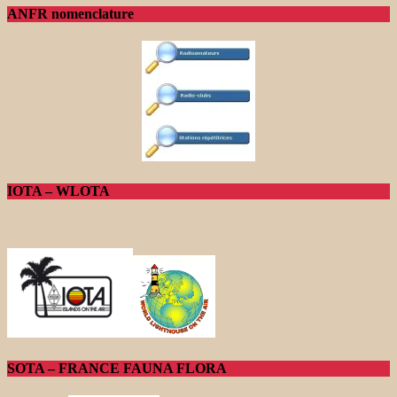
ANFR nomenclature
IOTA – WLOTA
SOTA – FRANCE FAUNA FLORA