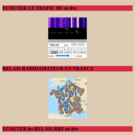
ECOUTER LE TRAFIC HF en live
RELAIS RADIOAMATEUR EN FRANCE
ECOUTER les RELAIS RRF en live