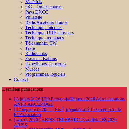
Matériels
OC – Ondes courtes
Pays DXCC
Philatélie
RadioAmateurs France
Technique, antennes
Technique, UHF et hypers
Technique, montages
Télégraphie, CW
Trafic
RadioClubs
Espace – Ballons
Expéditions, concours
Musées
Programmes, logiciels
Contact
Dernières publications
[ 8 juillet 2026 ]
RAF revue juillet/aout 2026
Administrations
ANFR ARCEP DGE
[ 17 septembre 2021 ]
RAF, préparation à l’examen pour la
F4
Association
[ 4 août 2026 ]
ARISS TELEBRIDGE audible 5/8/2026
ARISS