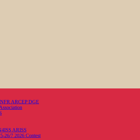
s ANFR ARCEP DGE
Association
S
ON4ISS
ARISS
25-26/7 2026
Contest