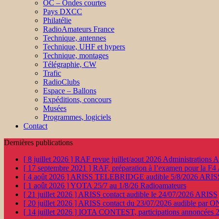
OC – Ondes courtes
Pays DXCC
Philatélie
RadioAmateurs France
Technique, antennes
Technique, UHF et hypers
Technique, montages
Télégraphie, CW
Trafic
RadioClubs
Espace – Ballons
Expéditions, concours
Musées
Programmes, logiciels
Contact
Dernières publications
[ 8 juillet 2026 ]
RAF revue juillet/aout 2026
Administration
[ 17 septembre 2021 ]
RAF, préparation à l’examen pour la F4
[ 4 août 2026 ]
ARISS TELEBRIDGE audible 5/8/2026
ARIS
[ 1 août 2026 ]
YOTA 25/7 au 1/8/26
Radioamateurs
[ 21 juillet 2026 ]
ARISS contact audible le 24/07/2026
ARISS
[ 20 juillet 2026 ]
ARISS contact du 23/07/2026 audible par 
[ 14 juillet 2026 ]
IOTA CONTEST, participations annoncées 