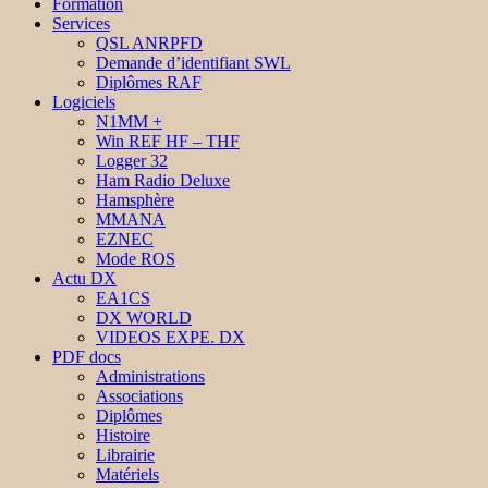
Formation
Services
QSL ANRPFD
Demande d’identifiant SWL
Diplômes RAF
Logiciels
N1MM +
Win REF HF – THF
Logger 32
Ham Radio Deluxe
Hamsphère
MMANA
EZNEC
Mode ROS
Actu DX
EA1CS
DX WORLD
VIDEOS EXPE. DX
PDF docs
Administrations
Associations
Diplômes
Histoire
Librairie
Matériels