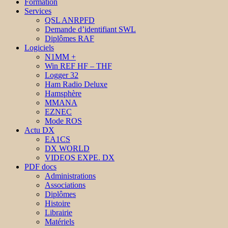
Formation
Services
QSL ANRPFD
Demande d’identifiant SWL
Diplômes RAF
Logiciels
N1MM +
Win REF HF – THF
Logger 32
Ham Radio Deluxe
Hamsphère
MMANA
EZNEC
Mode ROS
Actu DX
EA1CS
DX WORLD
VIDEOS EXPE. DX
PDF docs
Administrations
Associations
Diplômes
Histoire
Librairie
Matériels