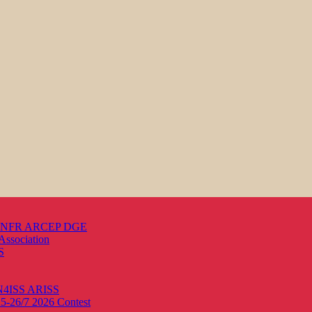
s ANFR ARCEP DGE
Association
S
ON4ISS
ARISS
25-26/7 2026
Contest