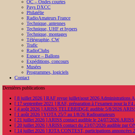
OC – Ondes courtes
Pays DXCC
Philatélie
RadioAmateurs France
Technique, antennes
Technique, UHF et hypers
Technique, montages
Télégraphie, CW
Trafic
RadioClubs
Espace – Ballons
Expéditions, concours
Musées
Programmes, logiciels
Contact
Dernières publications
[ 8 juillet 2026 ]
RAF revue juillet/aout 2026
Administration
[ 17 septembre 2021 ]
RAF, préparation à l’examen pour la F4
[ 4 août 2026 ]
ARISS TELEBRIDGE audible 5/8/2026
ARIS
[ 1 août 2026 ]
YOTA 25/7 au 1/8/26
Radioamateurs
[ 21 juillet 2026 ]
ARISS contact audible le 24/07/2026
ARISS
[ 20 juillet 2026 ]
ARISS contact du 23/07/2026 audible par 
[ 14 juillet 2026 ]
IOTA CONTEST, participations annoncées 