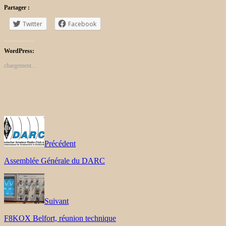
Partager :
Twitter
Facebook
WordPress:
chargement…
Précédent
Assemblée Générale du DARC
Suivant
F8KOX Belfort, réunion technique