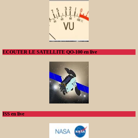
ECOUTER LE SATELLITE QO-100 en live
ISS en live