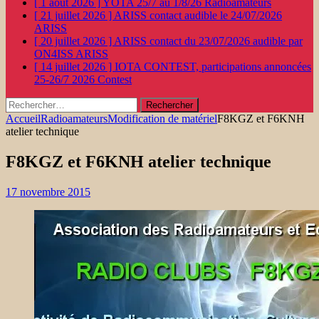
[ 1 août 2026 ]
YOTA 25/7 au 1/8/26
Radioamateurs
[ 21 juillet 2026 ]
ARISS contact audible le 24/07/2026
ARISS
[ 20 juillet 2026 ]
ARISS contact du 23/07/2026 audible par
ON4ISS
ARISS
[ 14 juillet 2026 ]
IOTA CONTEST, participations annoncées
25-26/7 2026
Contest
Rechercher :
Accueil
Radioamateurs
Modification de matériel
F8KGZ et F6KNH
atelier technique
F8KGZ et F6KNH atelier technique
17 novembre 2015