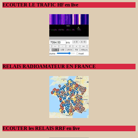
ECOUTER LE TRAFIC HF en live
RELAIS RADIOAMATEUR EN FRANCE
ECOUTER les RELAIS RRF en live