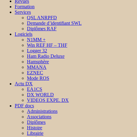
Revues
Formation
Services
QSL ANRPFD
Demande d’identifiant SWL
Diplômes RAF
Logiciels
N1MM +
Win REF HF – THF
Logger 32
Ham Radio Deluxe
Hamsphère
MMANA
EZNEC
Mode ROS
Actu DX
EA1CS
DX WORLD
VIDEOS EXPE. DX
PDF docs
Administrations
Associations
Diplômes
Histoire
Librairie