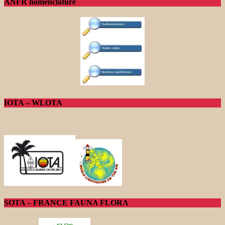
ANFR nomenclature
IOTA – WLOTA
SOTA – FRANCE FAUNA FLORA