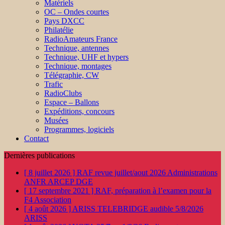
Matériels
OC – Ondes courtes
Pays DXCC
Philatélie
RadioAmateurs France
Technique, antennes
Technique, UHF et hypers
Technique, montages
Télégraphie, CW
Trafic
RadioClubs
Espace – Ballons
Expéditions, concours
Musées
Programmes, logiciels
Contact
Dernières publications
[ 8 juillet 2026 ]
RAF revue juillet/aout 2026
Administrations
ANFR ARCEP DGE
[ 17 septembre 2021 ]
RAF, préparation à l’examen pour la
F4
Association
[ 4 août 2026 ]
ARISS TELEBRIDGE audible 5/8/2026
ARISS