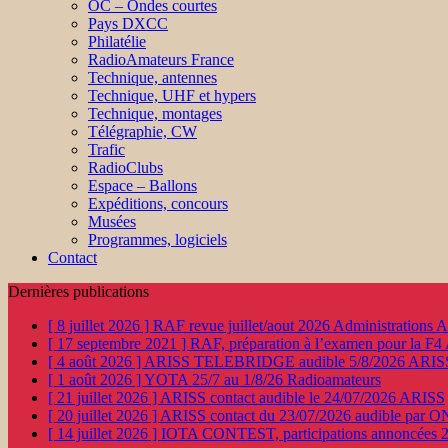
OC – Ondes courtes
Pays DXCC
Philatélie
RadioAmateurs France
Technique, antennes
Technique, UHF et hypers
Technique, montages
Télégraphie, CW
Trafic
RadioClubs
Espace – Ballons
Expéditions, concours
Musées
Programmes, logiciels
Contact
Dernières publications
[ 8 juillet 2026 ]
RAF revue juillet/aout 2026
Administration
[ 17 septembre 2021 ]
RAF, préparation à l’examen pour la F4
[ 4 août 2026 ]
ARISS TELEBRIDGE audible 5/8/2026
ARIS
[ 1 août 2026 ]
YOTA 25/7 au 1/8/26
Radioamateurs
[ 21 juillet 2026 ]
ARISS contact audible le 24/07/2026
ARISS
[ 20 juillet 2026 ]
ARISS contact du 23/07/2026 audible par 
[ 14 juillet 2026 ]
IOTA CONTEST, participations annoncées 