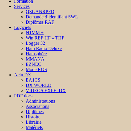
Formation
Services
QSL ANRPFD
Demande d’identifiant SWL
Diplômes RAF
Logiciels
N1MM +
Win REF HF – THF
Logger 32
Ham Radio Deluxe
Hamsphère
MMANA
EZNEC
Mode ROS
Actu DX
EA1CS
DX WORLD
VIDEOS EXPE. DX
PDF docs
Administrations
Associations
Diplômes
Histoire
Librairie
Matériels