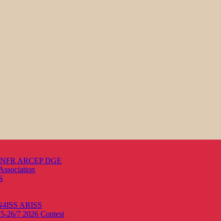
s ANFR ARCEP DGE
Association
S
ON4ISS
ARISS
25-26/7 2026
Contest