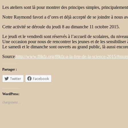
Les ateliers sont là pour montrer des principes simples, principalemen
Notre Raymond favori a d’ores et déjà accepté de se joindre à nous avec
Cette activité se déroule du jeudi 8 au dimanche 11 octobre 2015.
Le jeudi et le vendredi sont réservés à l’accueil de scolaires, du nivea
Une occasion pour nous de rencontrer les jeunes et de les sensibiliser à
Le samedi et le dimanche sont ouverts au grand public, là aussi enco
Source
http://www.f8kfz.org/f8kfz-a-la-fete-de-la-science-2015/#mor
Partager :
Twitter
Facebook
WordPress:
chargement…