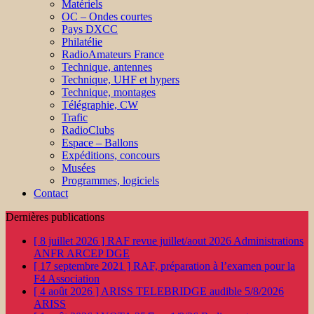
Matériels
OC – Ondes courtes
Pays DXCC
Philatélie
RadioAmateurs France
Technique, antennes
Technique, UHF et hypers
Technique, montages
Télégraphie, CW
Trafic
RadioClubs
Espace – Ballons
Expéditions, concours
Musées
Programmes, logiciels
Contact
Dernières publications
[ 8 juillet 2026 ]
RAF revue juillet/aout 2026
Administrations
ANFR ARCEP DGE
[ 17 septembre 2021 ]
RAF, préparation à l’examen pour la
F4
Association
[ 4 août 2026 ]
ARISS TELEBRIDGE audible 5/8/2026
ARISS