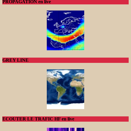
PROPAGATION en live
GREY LINE
ECOUTER LE TRAFIC HF en live