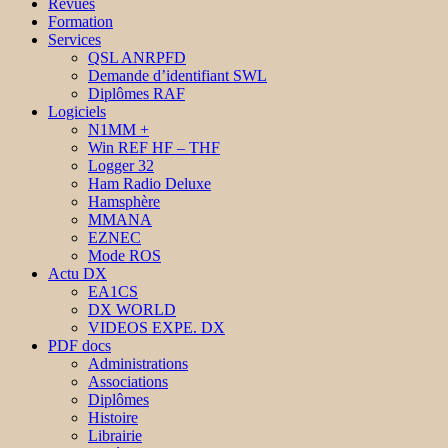
Revues
Formation
Services
QSL ANRPFD
Demande d’identifiant SWL
Diplômes RAF
Logiciels
N1MM +
Win REF HF – THF
Logger 32
Ham Radio Deluxe
Hamsphère
MMANA
EZNEC
Mode ROS
Actu DX
EA1CS
DX WORLD
VIDEOS EXPE. DX
PDF docs
Administrations
Associations
Diplômes
Histoire
Librairie