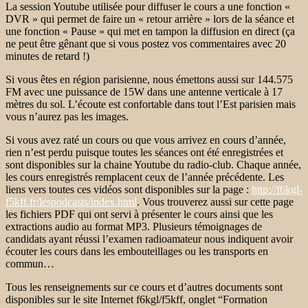
La session Youtube utilisée pour diffuser le cours a une fonction «
DVR » qui permet de faire un « retour arrière » lors de la séance et
une fonction « Pause » qui met en tampon la diffusion en direct (ça
ne peut être gênant que si vous postez vos commentaires avec 20
minutes de retard !)
Si vous êtes en région parisienne, nous émettons aussi sur 144.575
FM avec une puissance de 15W dans une antenne verticale à 17
mètres du sol. L’écoute est confortable dans tout l’Est parisien mais
vous n’aurez pas les images.
Si vous avez raté un cours ou que vous arrivez en cours d’année,
rien n’est perdu puisque toutes les séances ont été enregistrées et
sont disponibles sur la chaine Youtube du radio-club. Chaque année,
les cours enregistrés remplacent ceux de l’année précédente. Les
liens vers toutes ces vidéos sont disponibles sur la page :
http://f6kgl-
f5kff.fr/lespodcasts/index.html
. Vous trouverez aussi sur cette page
les fichiers PDF qui ont servi à présenter le cours ainsi que les
extractions audio au format MP3. Plusieurs témoignages de
candidats ayant réussi l’examen radioamateur nous indiquent avoir
écouter les cours dans les embouteillages ou les transports en
commun…
Tous les renseignements sur ce cours et d’autres documents sont
disponibles sur le site Internet f6kgl/f5kff, onglet “Formation