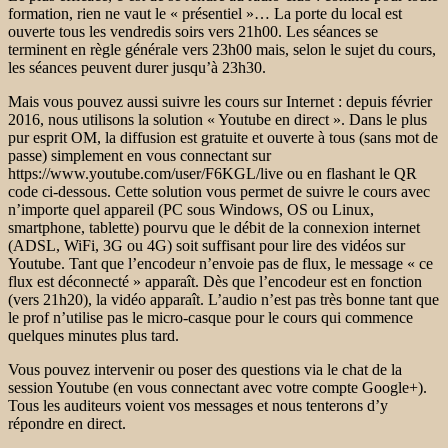
formation, rien ne vaut le « présentiel »… La porte du local est
ouverte tous les vendredis soirs vers 21h00. Les séances se
terminent en règle générale vers 23h00 mais, selon le sujet du cours,
les séances peuvent durer jusqu’à 23h30.
Mais vous pouvez aussi suivre les cours sur Internet : depuis février
2016, nous utilisons la solution « Youtube en direct ». Dans le plus
pur esprit OM, la diffusion est gratuite et ouverte à tous (sans mot de
passe) simplement en vous connectant sur
https://www.youtube.com/user/F6KGL/live ou en flashant le QR
code ci-dessous. Cette solution vous permet de suivre le cours avec
n’importe quel appareil (PC sous Windows, OS ou Linux,
smartphone, tablette) pourvu que le débit de la connexion internet
(ADSL, WiFi, 3G ou 4G) soit suffisant pour lire des vidéos sur
Youtube. Tant que l’encodeur n’envoie pas de flux, le message « ce
flux est déconnecté » apparaît. Dès que l’encodeur est en fonction
(vers 21h20), la vidéo apparaît. L’audio n’est pas très bonne tant que
le prof n’utilise pas le micro-casque pour le cours qui commence
quelques minutes plus tard.
Vous pouvez intervenir ou poser des questions via le chat de la
session Youtube (en vous connectant avec votre compte Google+).
Tous les auditeurs voient vos messages et nous tenterons d’y
répondre en direct.