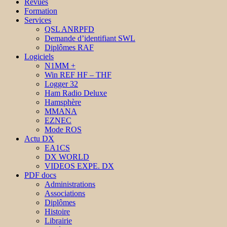
Revues
Formation
Services
QSL ANRPFD
Demande d’identifiant SWL
Diplômes RAF
Logiciels
N1MM +
Win REF HF – THF
Logger 32
Ham Radio Deluxe
Hamsphère
MMANA
EZNEC
Mode ROS
Actu DX
EA1CS
DX WORLD
VIDEOS EXPE. DX
PDF docs
Administrations
Associations
Diplômes
Histoire
Librairie