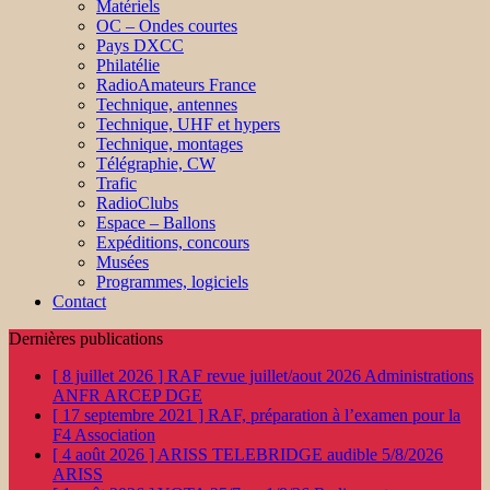
Matériels
OC – Ondes courtes
Pays DXCC
Philatélie
RadioAmateurs France
Technique, antennes
Technique, UHF et hypers
Technique, montages
Télégraphie, CW
Trafic
RadioClubs
Espace – Ballons
Expéditions, concours
Musées
Programmes, logiciels
Contact
Dernières publications
[ 8 juillet 2026 ]
RAF revue juillet/aout 2026
Administrations
ANFR ARCEP DGE
[ 17 septembre 2021 ]
RAF, préparation à l’examen pour la
F4
Association
[ 4 août 2026 ]
ARISS TELEBRIDGE audible 5/8/2026
ARISS