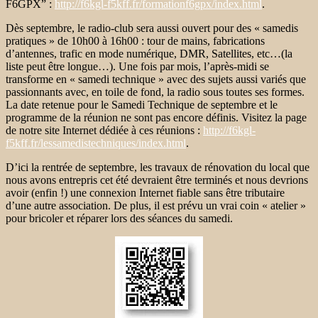
F6GPX” :
http://f6kgl-f5kff.fr/formationf6gpx/index.html
.
Dès septembre, le radio-club sera aussi ouvert pour des « samedis
pratiques » de 10h00 à 16h00 : tour de mains, fabrications
d’antennes, trafic en mode numérique, DMR, Satellites, etc…(la
liste peut être longue…). Une fois par mois, l’après-midi se
transforme en « samedi technique » avec des sujets aussi variés que
passionnants avec, en toile de fond, la radio sous toutes ses formes.
La date retenue pour le Samedi Technique de septembre et le
programme de la réunion ne sont pas encore définis. Visitez la page
de notre site Internet dédiée à ces réunions :
http://f6kgl-
f5kff.fr/lessamedistechniques/index.html
.
D’ici la rentrée de septembre, les travaux de rénovation du local que
nous avons entrepris cet été devraient être terminés et nous devrions
avoir (enfin !) une connexion Internet fiable sans être tributaire
d’une autre association. De plus, il est prévu un vrai coin « atelier »
pour bricoler et réparer lors des séances du samedi.