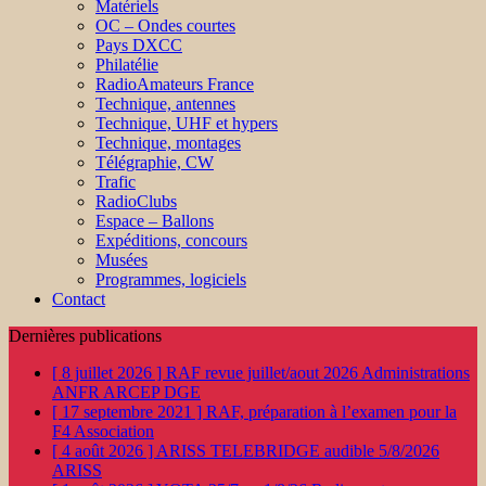
Matériels
OC – Ondes courtes
Pays DXCC
Philatélie
RadioAmateurs France
Technique, antennes
Technique, UHF et hypers
Technique, montages
Télégraphie, CW
Trafic
RadioClubs
Espace – Ballons
Expéditions, concours
Musées
Programmes, logiciels
Contact
Dernières publications
[ 8 juillet 2026 ]
RAF revue juillet/aout 2026
Administrations
ANFR ARCEP DGE
[ 17 septembre 2021 ]
RAF, préparation à l’examen pour la
F4
Association
[ 4 août 2026 ]
ARISS TELEBRIDGE audible 5/8/2026
ARISS