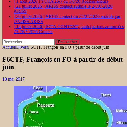
[ 1 août 2026 ]
YOTA 25/7 au 1/8/26
Radioamateurs
[ 21 juillet 2026 ]
ARISS contact audible le 24/07/2026
ARISS
[ 20 juillet 2026 ]
ARISS contact du 23/07/2026 audible par
ON4ISS
ARISS
[ 14 juillet 2026 ]
IOTA CONTEST, participations annoncées
25-26/7 2026
Contest
Rechercher :
Accueil
Divers
F6CTF, François en FO à partir de début juin
F6CTF, François en FO à partir de début
juin
18 mai 2017