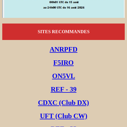
SITES RECOMMANDES
ANRPFD
F5IRO
ON5VL
REF - 39
CDXC (Club DX)
UFT (Club CW)