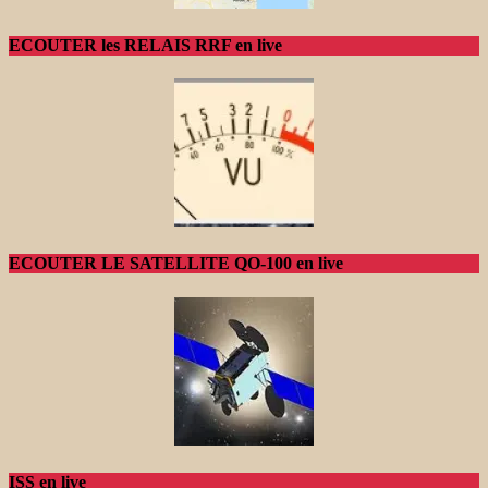
ECOUTER les RELAIS RRF en live
ECOUTER LE SATELLITE QO-100 en live
ISS en live