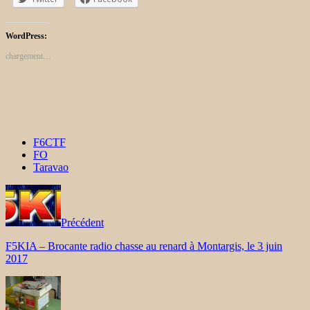
WordPress:
chargement…
F6CTF
FO
Taravao
Précédent
F5KIA – Brocante radio chasse au renard à Montargis, le 3 juin
2017