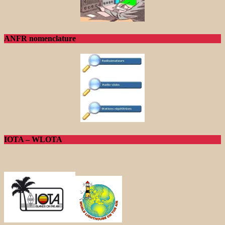
ANFR nomenclature
IOTA – WLOTA