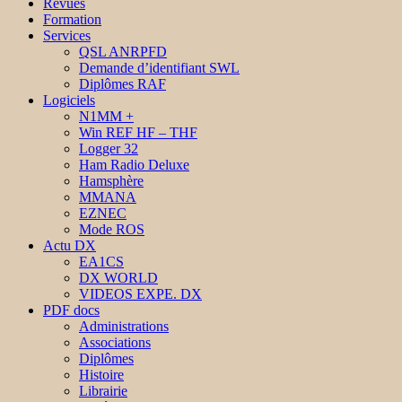
Revues
Formation
Services
QSL ANRPFD
Demande d’identifiant SWL
Diplômes RAF
Logiciels
N1MM +
Win REF HF – THF
Logger 32
Ham Radio Deluxe
Hamsphère
MMANA
EZNEC
Mode ROS
Actu DX
EA1CS
DX WORLD
VIDEOS EXPE. DX
PDF docs
Administrations
Associations
Diplômes
Histoire
Librairie