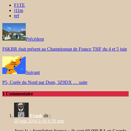
F1TE
j11m
ref
Précédent
F6KBR était présent au Championnat de France THF du 4 et 5 juin
Suivant
P5, Corée du Nord par Dom, 3Z9DX … suite
1 Commentaire
Frank
dit :
20 juin 2016 à 16 h 59 min
Avec la « foundation licence » ils sont 60 000 RA en Grande-