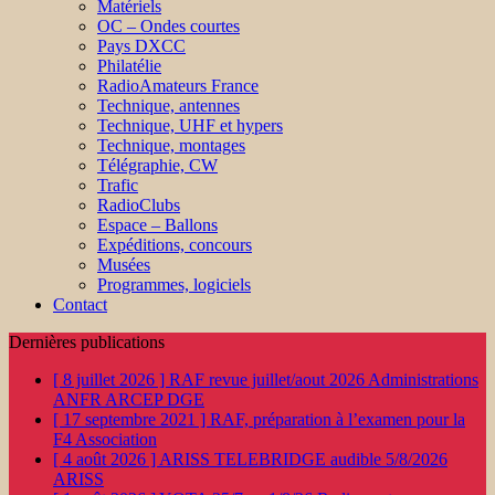
Matériels
OC – Ondes courtes
Pays DXCC
Philatélie
RadioAmateurs France
Technique, antennes
Technique, UHF et hypers
Technique, montages
Télégraphie, CW
Trafic
RadioClubs
Espace – Ballons
Expéditions, concours
Musées
Programmes, logiciels
Contact
Dernières publications
[ 8 juillet 2026 ]
RAF revue juillet/aout 2026
Administrations
ANFR ARCEP DGE
[ 17 septembre 2021 ]
RAF, préparation à l’examen pour la
F4
Association
[ 4 août 2026 ]
ARISS TELEBRIDGE audible 5/8/2026
ARISS