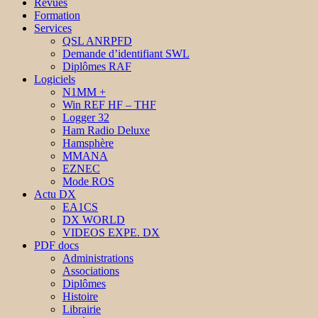
Revues
Formation
Services
QSL ANRPFD
Demande d’identifiant SWL
Diplômes RAF
Logiciels
N1MM +
Win REF HF – THF
Logger 32
Ham Radio Deluxe
Hamsphère
MMANA
EZNEC
Mode ROS
Actu DX
EA1CS
DX WORLD
VIDEOS EXPE. DX
PDF docs
Administrations
Associations
Diplômes
Histoire
Librairie