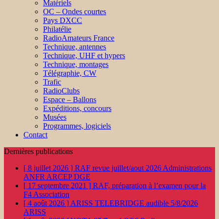
Matériels
OC – Ondes courtes
Pays DXCC
Philatélie
RadioAmateurs France
Technique, antennes
Technique, UHF et hypers
Technique, montages
Télégraphie, CW
Trafic
RadioClubs
Espace – Ballons
Expéditions, concours
Musées
Programmes, logiciels
Contact
Dernières publications
[ 8 juillet 2026 ]
RAF revue juillet/aout 2026
Administrations
ANFR ARCEP DGE
[ 17 septembre 2021 ]
RAF, préparation à l’examen pour la
F4
Association
[ 4 août 2026 ]
ARISS TELEBRIDGE audible 5/8/2026
ARISS