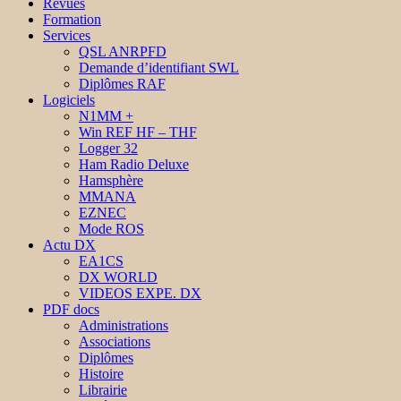
Revues
Formation
Services
QSL ANRPFD
Demande d’identifiant SWL
Diplômes RAF
Logiciels
N1MM +
Win REF HF – THF
Logger 32
Ham Radio Deluxe
Hamsphère
MMANA
EZNEC
Mode ROS
Actu DX
EA1CS
DX WORLD
VIDEOS EXPE. DX
PDF docs
Administrations
Associations
Diplômes
Histoire
Librairie