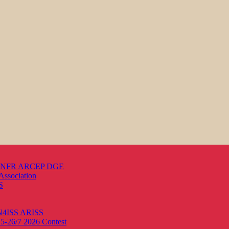
s ANFR ARCEP DGE
Association
S
ON4ISS
ARISS
25-26/7 2026
Contest