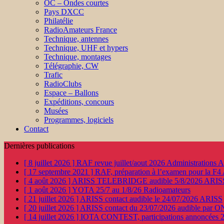
OC – Ondes courtes
Pays DXCC
Philatélie
RadioAmateurs France
Technique, antennes
Technique, UHF et hypers
Technique, montages
Télégraphie, CW
Trafic
RadioClubs
Espace – Ballons
Expéditions, concours
Musées
Programmes, logiciels
Contact
Dernières publications
[ 8 juillet 2026 ]
RAF revue juillet/aout 2026
Administration
[ 17 septembre 2021 ]
RAF, préparation à l’examen pour la F4
[ 4 août 2026 ]
ARISS TELEBRIDGE audible 5/8/2026
ARIS
[ 1 août 2026 ]
YOTA 25/7 au 1/8/26
Radioamateurs
[ 21 juillet 2026 ]
ARISS contact audible le 24/07/2026
ARISS
[ 20 juillet 2026 ]
ARISS contact du 23/07/2026 audible par 
[ 14 juillet 2026 ]
IOTA CONTEST, participations annoncées 