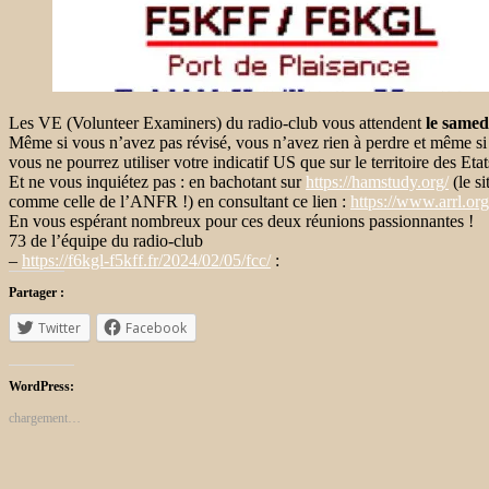
Les VE (Volunteer Examiners) du radio-club vous attendent
le samed
Même si vous n’avez pas révisé, vous n’avez rien à perdre et même si v
vous ne pourrez utiliser votre indicatif US que sur le territoire des Et
Et ne vous inquiétez pas : en bachotant sur
https://hamstudy.org/
(le si
comme celle de l’ANFR !) en consultant ce lien :
https://www.arrl.org
En vous espérant nombreux pour ces deux réunions passionnantes !
73 de l’équipe du radio-club
–
https://f6kgl-f5kff.fr/2024/
02/05/fcc/
:
Partager :
Twitter
Facebook
WordPress:
chargement…