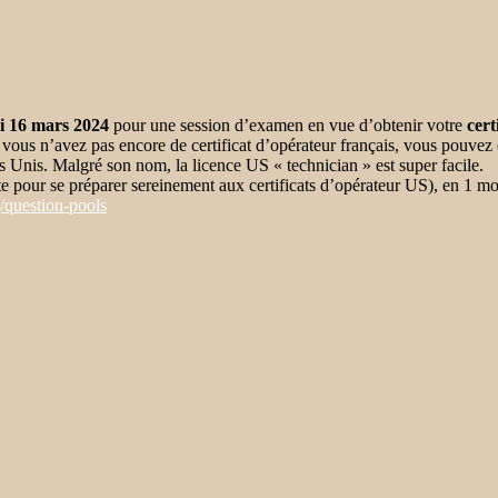
i 16 mars 2024
pour une session d’examen en vue d’obtenir votre
cert
ous n’avez pas encore de certificat d’opérateur français, vous pouvez c
ats Unis. Malgré son nom, la licence US « technician » est super facile.
te pour se préparer sereinement aux certificats d’opérateur US), en 1 moi
/
question-pools