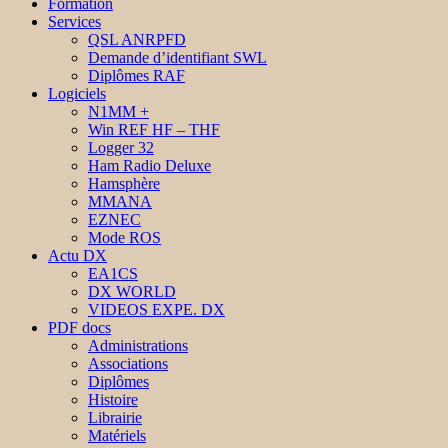
Formation
Services
QSL ANRPFD
Demande d’identifiant SWL
Diplômes RAF
Logiciels
N1MM +
Win REF HF – THF
Logger 32
Ham Radio Deluxe
Hamsphère
MMANA
EZNEC
Mode ROS
Actu DX
EA1CS
DX WORLD
VIDEOS EXPE. DX
PDF docs
Administrations
Associations
Diplômes
Histoire
Librairie
Matériels