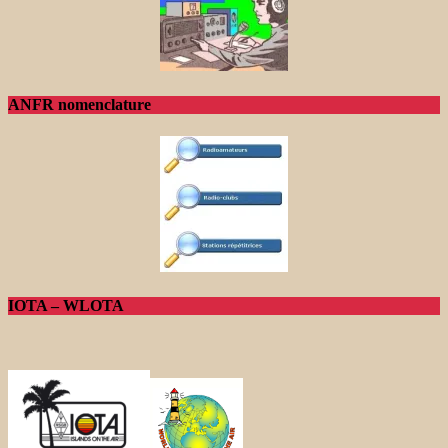
ANFR nomenclature
IOTA – WLOTA