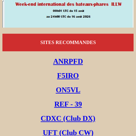
SITES RECOMMANDES
ANRPFD
F5IRO
ON5VL
REF - 39
CDXC (Club DX)
UFT (Club CW)