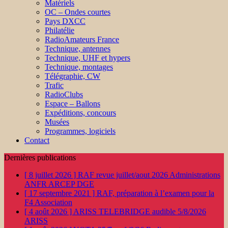
Matériels
OC – Ondes courtes
Pays DXCC
Philatélie
RadioAmateurs France
Technique, antennes
Technique, UHF et hypers
Technique, montages
Télégraphie, CW
Trafic
RadioClubs
Espace – Ballons
Expéditions, concours
Musées
Programmes, logiciels
Contact
Dernières publications
[ 8 juillet 2026 ]
RAF revue juillet/aout 2026
Administrations
ANFR ARCEP DGE
[ 17 septembre 2021 ]
RAF, préparation à l’examen pour la
F4
Association
[ 4 août 2026 ]
ARISS TELEBRIDGE audible 5/8/2026
ARISS