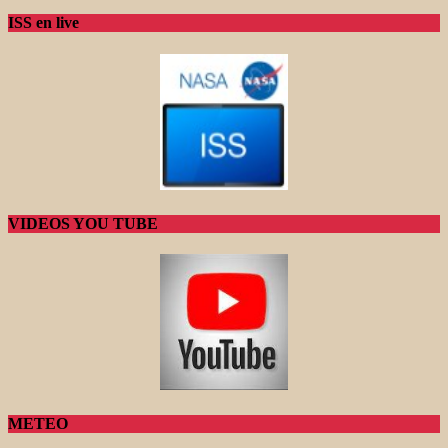
ISS en live
VIDEOS YOU TUBE
METEO