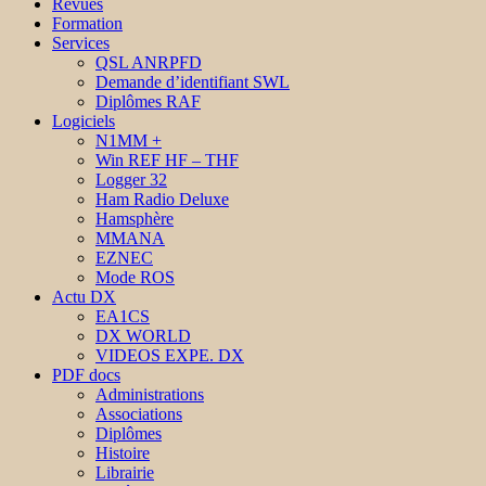
Revues
Formation
Services
QSL ANRPFD
Demande d’identifiant SWL
Diplômes RAF
Logiciels
N1MM +
Win REF HF – THF
Logger 32
Ham Radio Deluxe
Hamsphère
MMANA
EZNEC
Mode ROS
Actu DX
EA1CS
DX WORLD
VIDEOS EXPE. DX
PDF docs
Administrations
Associations
Diplômes
Histoire
Librairie