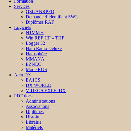
Formation
Services
QSL ANRPFD
Demande d’identifiant SWL
Diplômes RAF
Logiciels
N1MM +
Win REF HF – THF
Logger 32
Ham Radio Deluxe
Hamsphère
MMANA
EZNEC
Mode ROS
Actu DX
EA1CS
DX WORLD
VIDEOS EXPE. DX
PDF docs
Administrations
Associations
Diplômes
Histoire
Librairie
Matériels