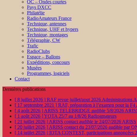
OC – Ondes courtes
Pays DXCC
Philatélie
RadioAmateurs France
Technique, antennes
Technique, UHF et hypers
Technique, montages
Télégraphie, CW
Trafic
RadioClubs
Espace – Ballons
Expéditions, concours
Musées
Programmes, logiciels
Contact
Dernières publications
[ 8 juillet 2026 ]
RAF revue juillet/aout 2026
Administration
[ 17 septembre 2021 ]
RAF, préparation à l’examen pour la F4
[ 4 août 2026 ]
ARISS TELEBRIDGE audible 5/8/2026
ARIS
[ 1 août 2026 ]
YOTA 25/7 au 1/8/26
Radioamateurs
[ 21 juillet 2026 ]
ARISS contact audible le 24/07/2026
ARISS
[ 20 juillet 2026 ]
ARISS contact du 23/07/2026 audible par 
[ 14 juillet 2026 ]
IOTA CONTEST, participations annoncées 