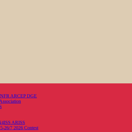
s ANFR ARCEP DGE
Association
S
ON4ISS
ARISS
25-26/7 2026
Contest