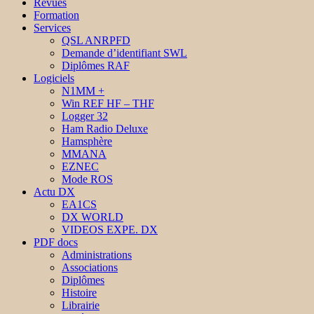
Revues
Formation
Services
QSL ANRPFD
Demande d’identifiant SWL
Diplômes RAF
Logiciels
N1MM +
Win REF HF – THF
Logger 32
Ham Radio Deluxe
Hamsphère
MMANA
EZNEC
Mode ROS
Actu DX
EA1CS
DX WORLD
VIDEOS EXPE. DX
PDF docs
Administrations
Associations
Diplômes
Histoire
Librairie