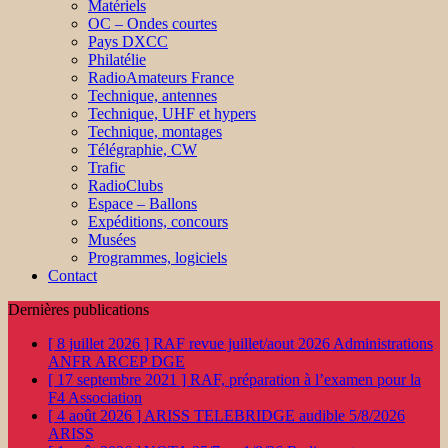
Matériels
OC – Ondes courtes
Pays DXCC
Philatélie
RadioAmateurs France
Technique, antennes
Technique, UHF et hypers
Technique, montages
Télégraphie, CW
Trafic
RadioClubs
Espace – Ballons
Expéditions, concours
Musées
Programmes, logiciels
Contact
Dernières publications
[ 8 juillet 2026 ]
RAF revue juillet/aout 2026
Administrations
ANFR ARCEP DGE
[ 17 septembre 2021 ]
RAF, préparation à l’examen pour la
F4
Association
[ 4 août 2026 ]
ARISS TELEBRIDGE audible 5/8/2026
ARISS