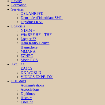
Revues
Formation
Services
QSL ANRPFD
Demande d’identifiant SWL
Diplômes RAF
Logiciels
N1MM +
Win REF HF – THF
Logger 32
Ham Radio Deluxe
Hamsphère
MMANA
EZNEC
Mode ROS
Actu DX
EA1CS
DX WORLD
VIDEOS EXPE. DX
PDF docs
Administrations
Associations
Diplômes
Histoire
Librairie