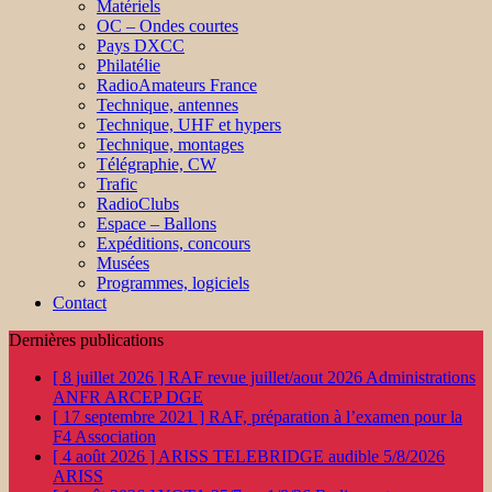
Matériels
OC – Ondes courtes
Pays DXCC
Philatélie
RadioAmateurs France
Technique, antennes
Technique, UHF et hypers
Technique, montages
Télégraphie, CW
Trafic
RadioClubs
Espace – Ballons
Expéditions, concours
Musées
Programmes, logiciels
Contact
Dernières publications
[ 8 juillet 2026 ]
RAF revue juillet/aout 2026
Administrations
ANFR ARCEP DGE
[ 17 septembre 2021 ]
RAF, préparation à l’examen pour la
F4
Association
[ 4 août 2026 ]
ARISS TELEBRIDGE audible 5/8/2026
ARISS