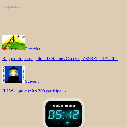
chargement…
Précédent
Rapport de propagation de Hannes Coetzee, ZS6BZP, 21/7/2019
Suivant
ILLW approche les 300 participants