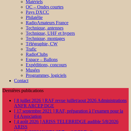
Matériels
OC – Ondes courtes
Pays DXCC
Philatélie
RadioAmateurs France
Technique, antennes
Technique, UHF et hypers
Technique, montages
Télégraphie, CW
Trafic
RadioClubs
Espace – Ballons
Expéditions, concours
Musées
Programmes, logiciels
Contact
Dernières publications
[ 8 juillet 2026 ]
RAF revue juillet/aout 2026
Administrations
ANFR ARCEP DGE
[ 17 septembre 2021 ]
RAF, préparation à l’examen pour la
F4
Association
[ 4 août 2026 ]
ARISS TELEBRIDGE audible 5/8/2026
ARISS