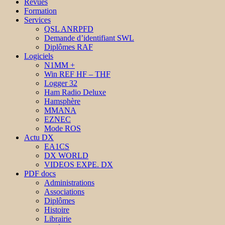
Revues
Formation
Services
QSL ANRPFD
Demande d’identifiant SWL
Diplômes RAF
Logiciels
N1MM +
Win REF HF – THF
Logger 32
Ham Radio Deluxe
Hamsphère
MMANA
EZNEC
Mode ROS
Actu DX
EA1CS
DX WORLD
VIDEOS EXPE. DX
PDF docs
Administrations
Associations
Diplômes
Histoire
Librairie