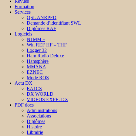
Revues
Formation
Services
QSL ANRPFD
Demande d’identifiant SWL
Diplômes RAF
Logiciels
N1MM +
Win REF HF – THF
Logger 32
Ham Radio Deluxe
Hamsphère
MMANA
EZNEC
Mode ROS
Actu DX
EA1CS
DX WORLD
VIDEOS EXPE. DX
PDF docs
Administrations
Associations
Diplômes
Histoire
Librairie