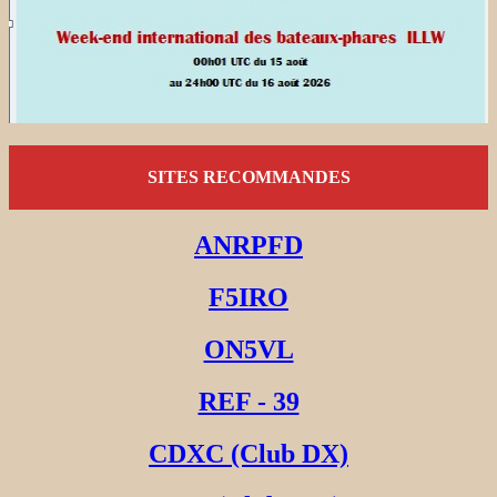
SITES RECOMMANDES
ANRPFD
F5IRO
ON5VL
REF - 39
CDXC (Club DX)