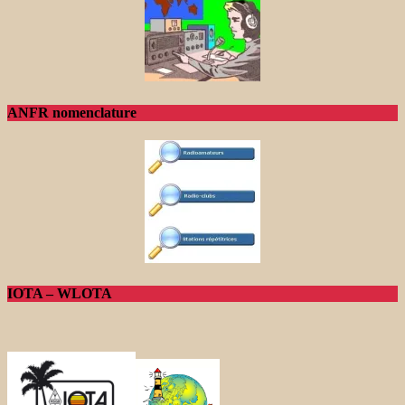
ANFR nomenclature
IOTA – WLOTA