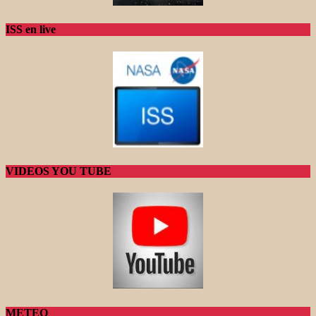
ISS en live
VIDEOS YOU TUBE
METEO