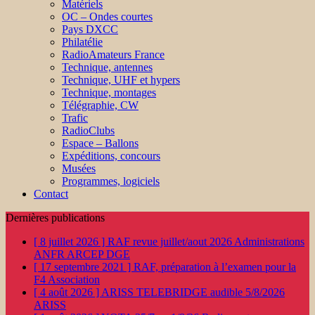
Matériels
OC – Ondes courtes
Pays DXCC
Philatélie
RadioAmateurs France
Technique, antennes
Technique, UHF et hypers
Technique, montages
Télégraphie, CW
Trafic
RadioClubs
Espace – Ballons
Expéditions, concours
Musées
Programmes, logiciels
Contact
Dernières publications
[ 8 juillet 2026 ]
RAF revue juillet/aout 2026
Administrations
ANFR ARCEP DGE
[ 17 septembre 2021 ]
RAF, préparation à l’examen pour la
F4
Association
[ 4 août 2026 ]
ARISS TELEBRIDGE audible 5/8/2026
ARISS