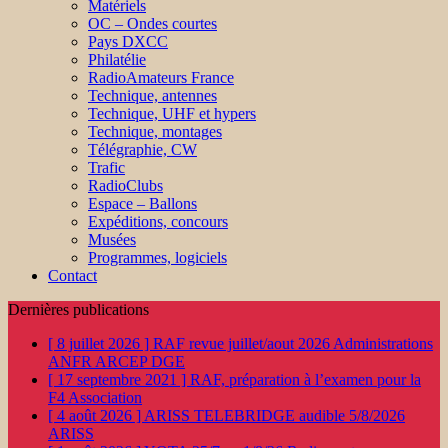
Matériels
OC – Ondes courtes
Pays DXCC
Philatélie
RadioAmateurs France
Technique, antennes
Technique, UHF et hypers
Technique, montages
Télégraphie, CW
Trafic
RadioClubs
Espace – Ballons
Expéditions, concours
Musées
Programmes, logiciels
Contact
Dernières publications
[ 8 juillet 2026 ]
RAF revue juillet/aout 2026
Administrations
ANFR ARCEP DGE
[ 17 septembre 2021 ]
RAF, préparation à l’examen pour la
F4
Association
[ 4 août 2026 ]
ARISS TELEBRIDGE audible 5/8/2026
ARISS