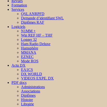
Revues
Formation
Services
QSL ANRPFD
Demande d’identifiant SWL
Diplômes RAF
Logiciels
N1MM +
Win REF HF – THF
Logger 32
Ham Radio Deluxe
Hamsphère
MMANA
EZNEC
Mode ROS
Actu DX
EA1CS
DX WORLD
VIDEOS EXPE. DX
PDF docs
Administrations
Associations
Diplômes
Histoire
Librairie