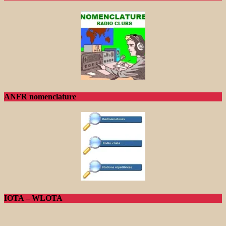
ANFR nomenclature
IOTA – WLOTA