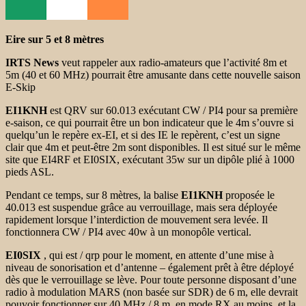
Eire sur 5 et 8 mètres
IRTS News
veut rappeler aux radio-amateurs que l’activité 8m et
5m (40 et 60 MHz) pourrait être amusante dans cette nouvelle saison
E-Skip
EI1KNH
est QRV sur 60.013 exécutant CW / PI4 pour sa première
e-saison, ce qui pourrait être un bon indicateur que le 4m s’ouvre si
quelqu’un le repère ex-EI, et si des IE le repèrent, c’est un signe
clair que 4m et peut-être 2m sont disponibles. Il est situé sur le même
site que EI4RF et EI0SIX, exécutant 35w sur un dipôle plié à 1000
pieds ASL.
Pendant ce temps, sur 8 mètres, la balise
EI1KNH
proposée le
40.013 est suspendue grâce au verrouillage, mais sera déployée
rapidement lorsque l’interdiction de mouvement sera levée. Il
fonctionnera CW / PI4 avec 40w à un monopôle vertical.
EI0SIX
, qui est / qrp pour le moment, en attente d’une mise à
niveau de sonorisation et d’antenne – également prêt à être déployé
dès que le verrouillage se lève. Pour toute personne disposant d’une
radio à modulation MARS (non basée sur SDR) de 6 m, elle devrait
pouvoir fonctionner sur 40 MHz / 8 m, en mode RX au moins, et la