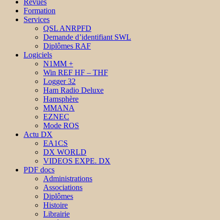
Revues
Formation
Services
QSL ANRPFD
Demande d’identifiant SWL
Diplômes RAF
Logiciels
N1MM +
Win REF HF – THF
Logger 32
Ham Radio Deluxe
Hamsphère
MMANA
EZNEC
Mode ROS
Actu DX
EA1CS
DX WORLD
VIDEOS EXPE. DX
PDF docs
Administrations
Associations
Diplômes
Histoire
Librairie