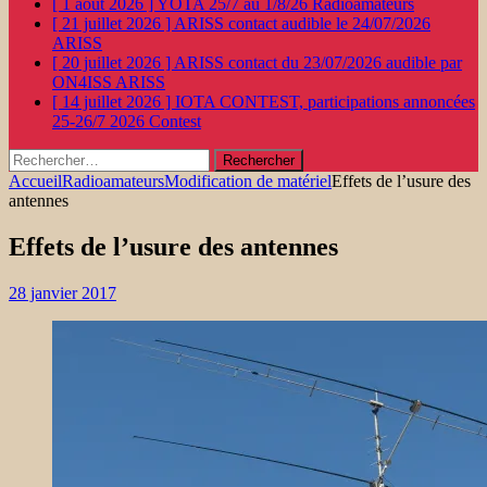
[ 1 août 2026 ]
YOTA 25/7 au 1/8/26
Radioamateurs
[ 21 juillet 2026 ]
ARISS contact audible le 24/07/2026
ARISS
[ 20 juillet 2026 ]
ARISS contact du 23/07/2026 audible par
ON4ISS
ARISS
[ 14 juillet 2026 ]
IOTA CONTEST, participations annoncées
25-26/7 2026
Contest
Rechercher :
Accueil
Radioamateurs
Modification de matériel
Effets de l’usure des
antennes
Effets de l’usure des antennes
28 janvier 2017