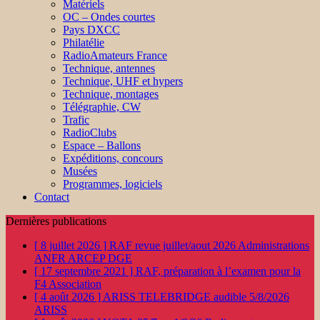
Matériels
OC – Ondes courtes
Pays DXCC
Philatélie
RadioAmateurs France
Technique, antennes
Technique, UHF et hypers
Technique, montages
Télégraphie, CW
Trafic
RadioClubs
Espace – Ballons
Expéditions, concours
Musées
Programmes, logiciels
Contact
Dernières publications
[ 8 juillet 2026 ]
RAF revue juillet/aout 2026
Administrations
ANFR ARCEP DGE
[ 17 septembre 2021 ]
RAF, préparation à l’examen pour la
F4
Association
[ 4 août 2026 ]
ARISS TELEBRIDGE audible 5/8/2026
ARISS