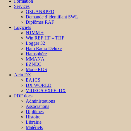
Formation
Services
QSL ANRPFD
Demande d’identifiant SWL
Diplômes RAF
Logiciels
N1MM +
Win REF HF – THF
Logger 32
Ham Radio Deluxe
Hamsphère
MMANA
EZNEC
Mode ROS
Actu DX
EA1CS
DX WORLD
VIDEOS EXPE. DX
PDF docs
Administrations
Associations
Diplômes
Histoire
Librairie
Matériels