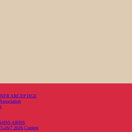
s ANFR ARCEP DGE
Association
S
ON4ISS
ARISS
25-26/7 2026
Contest