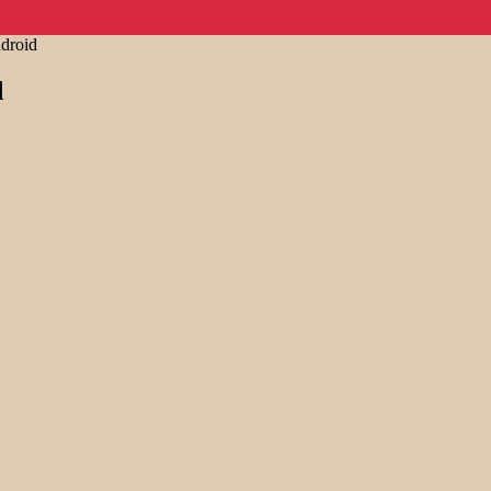
droid
d