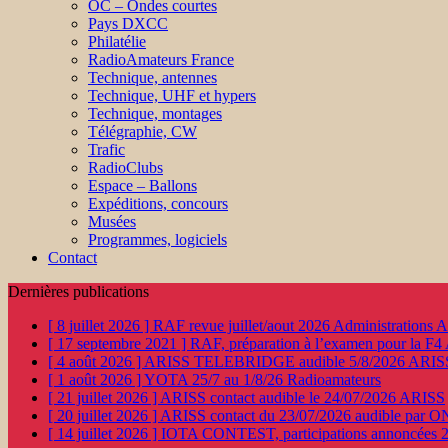
OC – Ondes courtes
Pays DXCC
Philatélie
RadioAmateurs France
Technique, antennes
Technique, UHF et hypers
Technique, montages
Télégraphie, CW
Trafic
RadioClubs
Espace – Ballons
Expéditions, concours
Musées
Programmes, logiciels
Contact
Dernières publications
[ 8 juillet 2026 ]
RAF revue juillet/aout 2026
Administration
[ 17 septembre 2021 ]
RAF, préparation à l’examen pour la F4
[ 4 août 2026 ]
ARISS TELEBRIDGE audible 5/8/2026
ARIS
[ 1 août 2026 ]
YOTA 25/7 au 1/8/26
Radioamateurs
[ 21 juillet 2026 ]
ARISS contact audible le 24/07/2026
ARISS
[ 20 juillet 2026 ]
ARISS contact du 23/07/2026 audible par 
[ 14 juillet 2026 ]
IOTA CONTEST, participations annoncées 