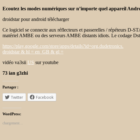
Ecoutez les modes numériques sur n’importe quel appareil Andr
droidstar pour android télécharger
Ce logiciel se connecte aux réflecteurs et passerelles / répéteurs D
matériel AMBE ou des serveurs AMBE distants idiots. Le codage Dstar
https://play.google.com/store/apps/details?id=org.dudetronics.
droidstar & hl = en_GB & gl =
vidéo va3sii
US
sur youtube
73 ian g3zhi
Partager :
Twitter
Facebook
WordPress:
chargement…