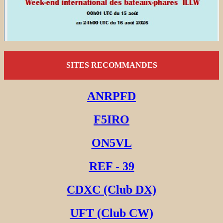
SITES RECOMMANDES
ANRPFD
F5IRO
ON5VL
REF - 39
CDXC (Club DX)
UFT (Club CW)