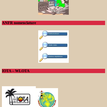
ANFR nomenclature
IOTA – WLOTA