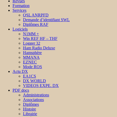
Revues
Formation
Services
QSL ANRPFD
Demande d’identifiant SWL
Diplômes RAF
Logiciels
N1MM +
Win REF HF – THF
Logger 32
Ham Radio Deluxe
Hamsphère
MMANA
EZNEC
Mode ROS
Actu DX
EA1CS
DX WORLD
VIDEOS EXPE. DX
PDF docs
Administrations
Associations
Diplômes
Histoire
Librairie