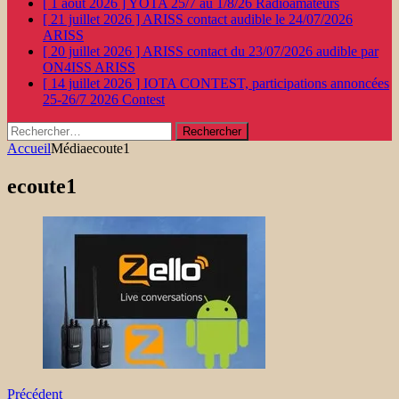
[ 1 août 2026 ]
YOTA 25/7 au 1/8/26
Radioamateurs
[ 21 juillet 2026 ]
ARISS contact audible le 24/07/2026
ARISS
[ 20 juillet 2026 ]
ARISS contact du 23/07/2026 audible par
ON4ISS
ARISS
[ 14 juillet 2026 ]
IOTA CONTEST, participations annoncées
25-26/7 2026
Contest
Rechercher :
Accueil
Média
ecoute1
ecoute1
Précédent