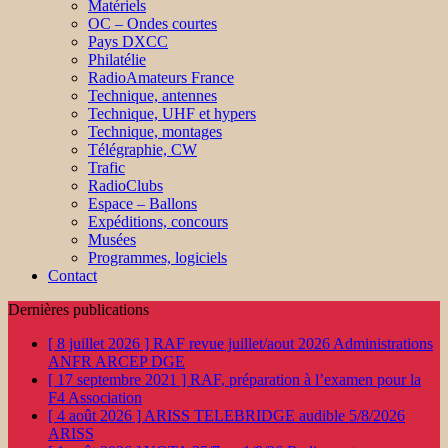
Matériels
OC – Ondes courtes
Pays DXCC
Philatélie
RadioAmateurs France
Technique, antennes
Technique, UHF et hypers
Technique, montages
Télégraphie, CW
Trafic
RadioClubs
Espace – Ballons
Expéditions, concours
Musées
Programmes, logiciels
Contact
Dernières publications
[ 8 juillet 2026 ]
RAF revue juillet/aout 2026
Administrations
ANFR ARCEP DGE
[ 17 septembre 2021 ]
RAF, préparation à l’examen pour la
F4
Association
[ 4 août 2026 ]
ARISS TELEBRIDGE audible 5/8/2026
ARISS