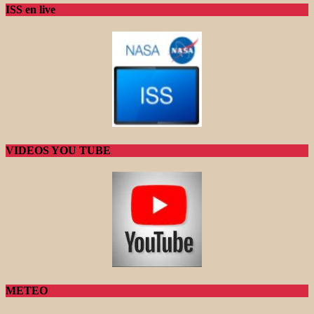
ISS en live
VIDEOS YOU TUBE
METEO