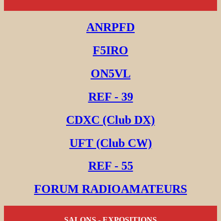
ANRPFD
F5IRO
ON5VL
REF - 39
CDXC (Club DX)
UFT (Club CW)
REF - 55
FORUM RADIOAMATEURS
SALONS - EXPOSITIONS