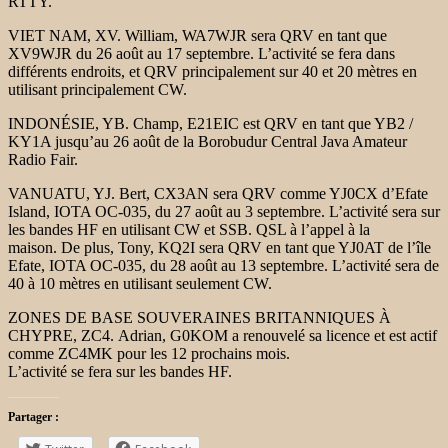
RTTY.
VIET NAM, XV. William, WA7WJR sera QRV en tant que
XV9WJR du 26 août au 17 septembre. L’activité se fera dans
différents endroits, et QRV principalement sur 40 et 20 mètres en
utilisant principalement CW.
INDONÉSIE, YB. Champ, E21EIC est QRV en tant que YB2 /
KY1A jusqu’au 26 août de la Borobudur Central Java Amateur
Radio Fair.
VANUATU, YJ. Bert, CX3AN sera QRV comme YJ0CX d’Efate
Island, IOTA OC-035, du 27 août au 3 septembre. L’activité sera sur
les bandes HF en utilisant CW et SSB. QSL à l’appel à la
maison. De plus, Tony, KQ2I sera QRV en tant que YJ0AT de l’île
Efate, IOTA OC-035, du 28 août au 13 septembre. L’activité sera de
40 à 10 mètres en utilisant seulement CW.
ZONES DE BASE SOUVERAINES BRITANNIQUES À
CHYPRE, ZC4. Adrian, G0KOM a renouvelé sa licence et est actif
comme ZC4MK pour les 12 prochains mois.
L’activité se fera sur les bandes HF.
Partager :