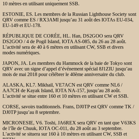
10 mètres en utilisant uniquement SSB.
ESTONIE, ES. Les membres de la Russian Lighthouse Society sont
QRV comme ES / RX3AMI jusqu’au 31 août des IOTAs EU-034,
EU-149 et EU-178.
RÉPUBLIQUE DE CORÉE, HL. Han, DS2GOO sera QRV
DS2GOO / 4 de Pogil Island, IOTA AS-085, du 26 au 28 août.
L’activité sera de 40 à 6 mètres en utilisant CW, SSB et divers
modes numériques.
JAPON, JA. Les membres du Hammock de la baie de Tokyo sont
QRV avec un signe d’appel d’événement spécial 8J1ZIU jusqu’au
mois de mai 2018 pour célébrer le 40ème anniversaire du club.
ALASKA, KL7. Mikhail, VE7ACN est QRV comme NL6 /
AA7CH de Kayak Island, IOTA NA-157, jusqu’au 28 août.
L’activité se situe entre 160 et 10 mètres en utilisant CW et SSB.
CORSE, savoirs traditionnels. Frans, DJ0TP est QRV comme TK /
DJ0TP jusqu’au 8 septembre.
MICRONESIE, V6. Toshi, JA6REX sera QRV en tant que V63KS
de l’île de Chuuk, IOTA OC-011, du 28 août au 3 septembre.
L’activité se situera sur 160 à 10 mètres en utilisant CW, SSB et