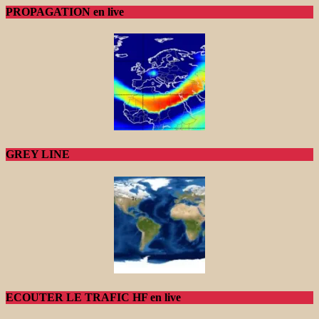
PROPAGATION en live
GREY LINE
ECOUTER LE TRAFIC HF en live