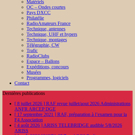
Matériels
OC – Ondes courtes
Pays DXCC
Philatélie
RadioAmateurs France
Technique, antennes
Technique, UHF et hypers
Technique, montages
Télégraphie, CW
Trafic
RadioClubs
Espace – Ballons
Expéditions, concours
Musées
Programmes, logiciels
Contact
Dernières publications
[ 8 juillet 2026 ]
RAF revue juillet/aout 2026
Administrations
ANFR ARCEP DGE
[ 17 septembre 2021 ]
RAF, préparation à l’examen pour la
F4
Association
[ 4 août 2026 ]
ARISS TELEBRIDGE audible 5/8/2026
ARISS