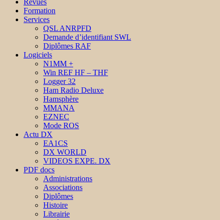
Revues
Formation
Services
QSL ANRPFD
Demande d’identifiant SWL
Diplômes RAF
Logiciels
N1MM +
Win REF HF – THF
Logger 32
Ham Radio Deluxe
Hamsphère
MMANA
EZNEC
Mode ROS
Actu DX
EA1CS
DX WORLD
VIDEOS EXPE. DX
PDF docs
Administrations
Associations
Diplômes
Histoire
Librairie