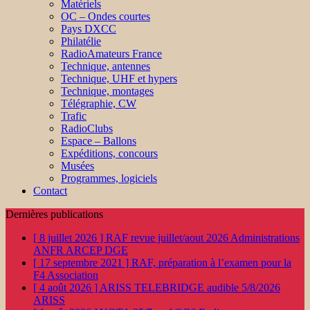
Matériels
OC – Ondes courtes
Pays DXCC
Philatélie
RadioAmateurs France
Technique, antennes
Technique, UHF et hypers
Technique, montages
Télégraphie, CW
Trafic
RadioClubs
Espace – Ballons
Expéditions, concours
Musées
Programmes, logiciels
Contact
Dernières publications
[ 8 juillet 2026 ]
RAF revue juillet/aout 2026
Administrations
ANFR ARCEP DGE
[ 17 septembre 2021 ]
RAF, préparation à l’examen pour la
F4
Association
[ 4 août 2026 ]
ARISS TELEBRIDGE audible 5/8/2026
ARISS