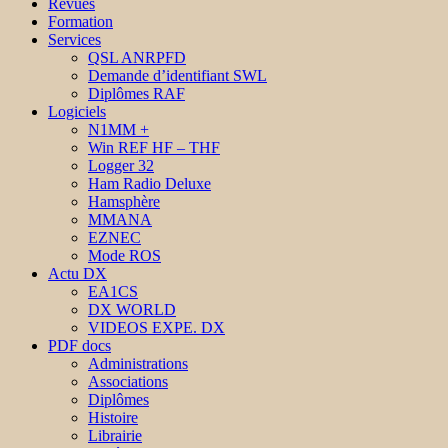
Revues
Formation
Services
QSL ANRPFD
Demande d’identifiant SWL
Diplômes RAF
Logiciels
N1MM +
Win REF HF – THF
Logger 32
Ham Radio Deluxe
Hamsphère
MMANA
EZNEC
Mode ROS
Actu DX
EA1CS
DX WORLD
VIDEOS EXPE. DX
PDF docs
Administrations
Associations
Diplômes
Histoire
Librairie