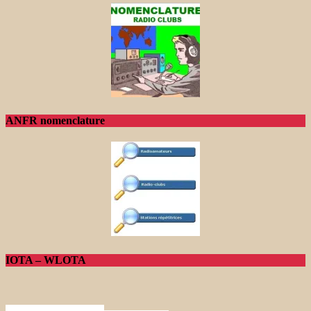
ANFR nomenclature
IOTA – WLOTA