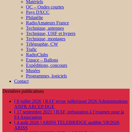
Matériels
OC – Ondes courtes
Pays DXCC
Philatélie
RadioAmateurs France
Technique, antennes
Technique, UHF et hypers
Technique, montages
Télégraphie, CW
Trafic
RadioClubs
Espace – Ballons
Expéditions, concours
Musées
Programmes, logiciels
Contact
Dernières publications
[ 8 juillet 2026 ]
RAF revue juillet/aout 2026
Administrations
ANFR ARCEP DGE
[ 17 septembre 2021 ]
RAF, préparation à l’examen pour la
F4
Association
[ 4 août 2026 ]
ARISS TELEBRIDGE audible 5/8/2026
ARISS