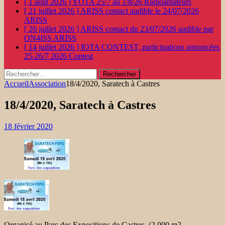
[ 1 août 2026 ]
YOTA 25/7 au 1/8/26
Radioamateurs
[ 21 juillet 2026 ]
ARISS contact audible le 24/07/2026
ARISS
[ 20 juillet 2026 ]
ARISS contact du 23/07/2026 audible par
ON4ISS
ARISS
[ 14 juillet 2026 ]
IOTA CONTEST, participations annoncées
25-26/7 2026
Contest
Rechercher :
Accueil
Association
18/4/2020, Saratech à Castres
18/4/2020, Saratech à Castres
18 février 2020
Organisé au Parc des Expositions de Castres (2 000 m2