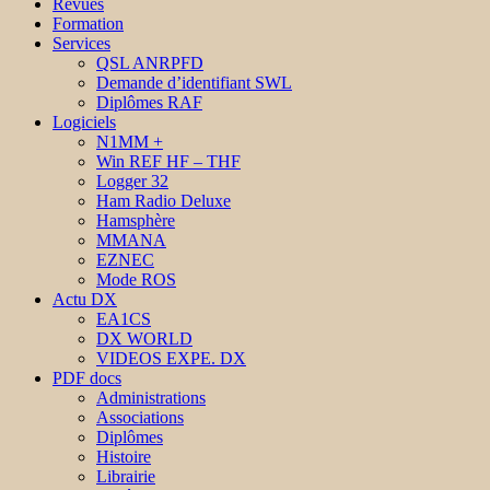
Revues
Formation
Services
QSL ANRPFD
Demande d’identifiant SWL
Diplômes RAF
Logiciels
N1MM +
Win REF HF – THF
Logger 32
Ham Radio Deluxe
Hamsphère
MMANA
EZNEC
Mode ROS
Actu DX
EA1CS
DX WORLD
VIDEOS EXPE. DX
PDF docs
Administrations
Associations
Diplômes
Histoire
Librairie