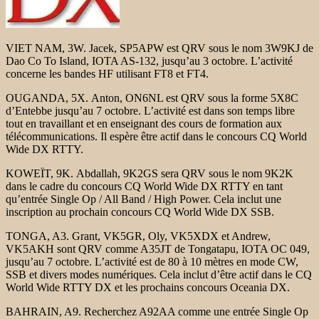
VIET NAM, 3W. Jacek, SP5APW est QRV sous le nom 3W9KJ de
Dao Co To Island, IOTA AS-132, jusqu’au 3 octobre. L’activité
concerne les bandes HF utilisant FT8 et FT4.
OUGANDA, 5X. Anton, ON6NL est QRV sous la forme 5X8C
d’Entebbe jusqu’au 7 octobre. L’activité est dans son temps libre
tout en travaillant et en enseignant des cours de formation aux
télécommunications. Il espère être actif dans le concours CQ World
Wide DX RTTY.
KOWEÏT, 9K. Abdallah, 9K2GS sera QRV sous le nom 9K2K
dans le cadre du concours CQ World Wide DX RTTY en tant
qu’entrée Single Op / All Band / High Power. Cela inclut une
inscription au prochain concours CQ World Wide DX SSB.
TONGA, A3. Grant, VK5GR, Oly, VK5XDX et Andrew,
VK5AKH sont QRV comme A35JT de Tongatapu, IOTA OC 049,
jusqu’au 7 octobre. L’activité est de 80 à 10 mètres en mode CW,
SSB et divers modes numériques. Cela inclut d’être actif dans le CQ
World Wide RTTY DX et les prochains concours Oceania DX.
BAHRAIN, A9. Recherchez A92AA comme une entrée Single Op