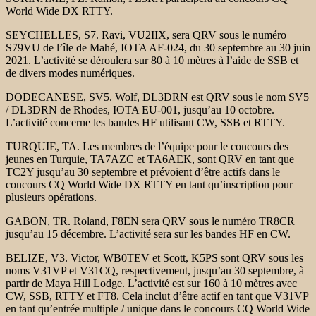
World Wide DX RTTY.
SEYCHELLES, S7. Ravi, VU2IIX, sera QRV sous le numéro
S79VU de l’île de Mahé, IOTA AF-024, du 30 septembre au 30 juin
2021. L’activité se déroulera sur 80 à 10 mètres à l’aide de SSB et
de divers modes numériques.
DODECANESE, SV5. Wolf, DL3DRN est QRV sous le nom SV5
/ DL3DRN de Rhodes, IOTA EU-001, jusqu’au 10 octobre.
L’activité concerne les bandes HF utilisant CW, SSB et RTTY.
TURQUIE, TA. Les membres de l’équipe pour le concours des
jeunes en Turquie, TA7AZC et TA6AEK, sont QRV en tant que
TC2Y jusqu’au 30 septembre et prévoient d’être actifs dans le
concours CQ World Wide DX RTTY en tant qu’inscription pour
plusieurs opérations.
GABON, TR. Roland, F8EN sera QRV sous le numéro TR8CR
jusqu’au 15 décembre. L’activité sera sur les bandes HF en CW.
BELIZE, V3. Victor, WB0TEV et Scott, K5PS sont QRV sous les
noms V31VP et V31CQ, respectivement, jusqu’au 30 septembre, à
partir de Maya Hill Lodge. L’activité est sur 160 à 10 mètres avec
CW, SSB, RTTY et FT8. Cela inclut d’être actif en tant que V31VP
en tant qu’entrée multiple / unique dans le concours CQ World Wide