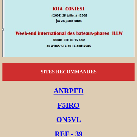
SITES RECOMMANDES
ANRPFD
F5IRO
ON5VL
REF - 39