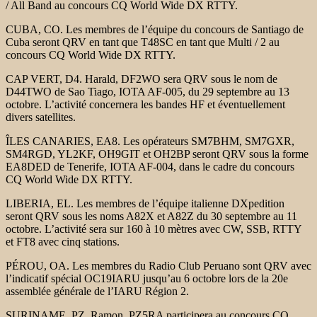
/ All Band au concours CQ World Wide DX RTTY.
CUBA, CO. Les membres de l’équipe du concours de Santiago de
Cuba seront QRV en tant que T48SC en tant que Multi / 2 au
concours CQ World Wide DX RTTY.
CAP VERT, D4. Harald, DF2WO sera QRV sous le nom de
D44TWO de Sao Tiago, IOTA AF-005, du 29 septembre au 13
octobre. L’activité concernera les bandes HF et éventuellement
divers satellites.
ÎLES CANARIES, EA8. Les opérateurs SM7BHM, SM7GXR,
SM4RGD, YL2KF, OH9GIT et OH2BP seront QRV sous la forme
EA8DED de Tenerife, IOTA AF-004, dans le cadre du concours
CQ World Wide DX RTTY.
LIBERIA, EL. Les membres de l’équipe italienne DXpedition
seront QRV sous les noms A82X et A82Z du 30 septembre au 11
octobre. L’activité sera sur 160 à 10 mètres avec CW, SSB, RTTY
et FT8 avec cinq stations.
PÉROU, OA. Les membres du Radio Club Peruano sont QRV avec
l’indicatif spécial OC19IARU jusqu’au 6 octobre lors de la 20e
assemblée générale de l’IARU Région 2.
SURINAME, PZ. Ramon, PZ5RA participera au concours CQ