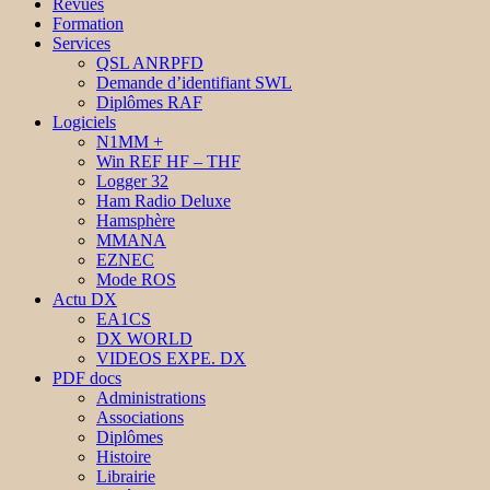
Revues
Formation
Services
QSL ANRPFD
Demande d’identifiant SWL
Diplômes RAF
Logiciels
N1MM +
Win REF HF – THF
Logger 32
Ham Radio Deluxe
Hamsphère
MMANA
EZNEC
Mode ROS
Actu DX
EA1CS
DX WORLD
VIDEOS EXPE. DX
PDF docs
Administrations
Associations
Diplômes
Histoire
Librairie