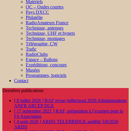
Matériels
OC – Ondes courtes
Pays DXCC
Philatélie
RadioAmateurs France
Technique, antennes
Technique, UHF et hypers
Technique, montages
Télégraphie, CW
Trafic
RadioClubs
Espace – Ballons
Expéditions, concours
Musées
Programmes, logiciels
Contact
Dernières publications
[ 8 juillet 2026 ]
RAF revue juillet/aout 2026
Administrations
ANFR ARCEP DGE
[ 17 septembre 2021 ]
RAF, préparation à l’examen pour la
F4
Association
[ 4 août 2026 ]
ARISS TELEBRIDGE audible 5/8/2026
ARISS