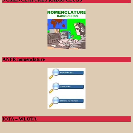
ANFR nomenclature
IOTA – WLOTA