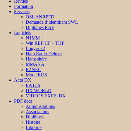
Revues
Formation
Services
QSL ANRPFD
Demande d’identifiant SWL
Diplômes RAF
Logiciels
N1MM +
Win REF HF – THF
Logger 32
Ham Radio Deluxe
Hamsphère
MMANA
EZNEC
Mode ROS
Actu DX
EA1CS
DX WORLD
VIDEOS EXPE. DX
PDF docs
Administrations
Associations
Diplômes
Histoire
Librairie