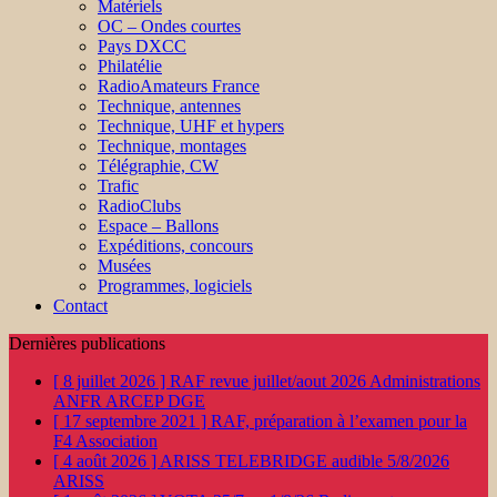
Matériels
OC – Ondes courtes
Pays DXCC
Philatélie
RadioAmateurs France
Technique, antennes
Technique, UHF et hypers
Technique, montages
Télégraphie, CW
Trafic
RadioClubs
Espace – Ballons
Expéditions, concours
Musées
Programmes, logiciels
Contact
Dernières publications
[ 8 juillet 2026 ]
RAF revue juillet/aout 2026
Administrations
ANFR ARCEP DGE
[ 17 septembre 2021 ]
RAF, préparation à l’examen pour la
F4
Association
[ 4 août 2026 ]
ARISS TELEBRIDGE audible 5/8/2026
ARISS