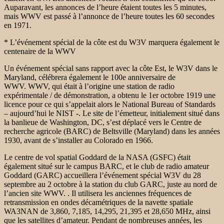
Auparavant, les annonces de l’heure étaient toutes les 5 minutes,
mais WWV est passé à l’annonce de l’heure toutes les 60 secondes
en 1971.
* L’événement spécial de la côte est du W3V marquera également le
centenaire de la WWV
Un événement spécial sans rapport avec la côte Est, le W3V dans le
Maryland, célébrera également le 100e anniversaire de
WWV. WWV, qui était à l’origine une station de radio
expérimentale / de démonstration, a obtenu le 1er octobre 1919 une
licence pour ce qui s’appelait alors le National Bureau of Standards
– aujourd’hui le NIST -. Le site de l’émetteur, initialement situé dans
la banlieue de Washington, DC, s’est déplacé vers le Centre de
recherche agricole (BARC) de Beltsville (Maryland) dans les années
1930, avant de s’installer au Colorado en 1966.
Le centre de vol spatial Goddard de la NASA (GSFC) était
également situé sur le campus BARC, et le club de radio amateur
Goddard (GARC) accueillera l’événement spécial W3V du 28
septembre au 2 octobre à la station du club GARC, juste au nord de
l’ancien site WWV. . Il utilisera les anciennes fréquences de
retransmission en ondes décamétriques de la navette spatiale
WA3NAN de 3,860, 7,185, 14,295, 21,395 et 28,650 MHz, ainsi
que les satellites d’amateur. Pendant de nombreuses années, les