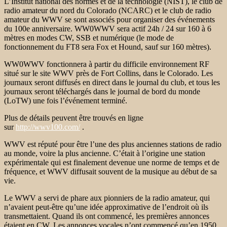
L’Institut national des normes et de la technologie (NIST), le club de
radio amateur du nord du Colorado (NCARC) et le club de radio
amateur du WWV se sont associés pour organiser des événements
du 100e anniversaire. WW0WWV sera actif 24h / 24 sur 160 à 6
mètres en modes CW, SSB et numérique (le mode de
fonctionnement du FT8 sera Fox et Hound, sauf sur 160 mètres).
WW0WWV fonctionnera à partir du difficile environnement RF
situé sur le site WWV près de Fort Collins, dans le Colorado. Les
journaux seront diffusés en direct dans le journal du club, et tous les
journaux seront téléchargés dans le journal de bord du monde
(LoTW) une fois l’événement terminé.
Plus de détails peuvent être trouvés en ligne
sur
http://wwv100.com/
.
WWV est réputé pour être l’une des plus anciennes stations de radio
au monde, voire la plus ancienne. C’était à l’origine une station
expérimentale qui est finalement devenue une norme de temps et de
fréquence, et WWV diffusait souvent de la musique au début de sa
vie.
Le WWV a servi de phare aux pionniers de la radio amateur, qui
n’avaient peut-être qu’une idée approximative de l’endroit où ils
transmettaient. Quand ils ont commencé, les premières annonces
étaient en CW. Les annonces vocales n’ont commencé qu’en 1950.