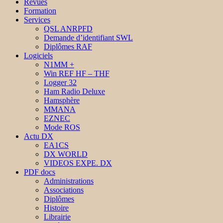
Revues
Formation
Services
QSL ANRPFD
Demande d’identifiant SWL
Diplômes RAF
Logiciels
N1MM +
Win REF HF – THF
Logger 32
Ham Radio Deluxe
Hamsphère
MMANA
EZNEC
Mode ROS
Actu DX
EA1CS
DX WORLD
VIDEOS EXPE. DX
PDF docs
Administrations
Associations
Diplômes
Histoire
Librairie