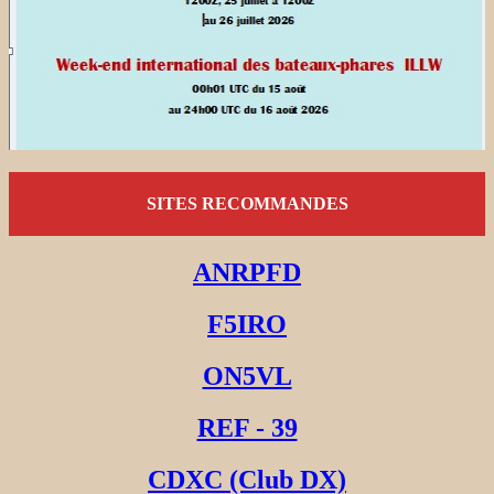
SITES RECOMMANDES
ANRPFD
F5IRO
ON5VL
REF - 39
CDXC (Club DX)