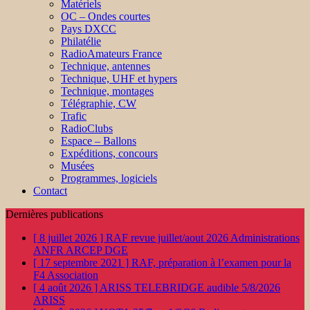
Matériels
OC – Ondes courtes
Pays DXCC
Philatélie
RadioAmateurs France
Technique, antennes
Technique, UHF et hypers
Technique, montages
Télégraphie, CW
Trafic
RadioClubs
Espace – Ballons
Expéditions, concours
Musées
Programmes, logiciels
Contact
Dernières publications
[ 8 juillet 2026 ]
RAF revue juillet/aout 2026
Administrations
ANFR ARCEP DGE
[ 17 septembre 2021 ]
RAF, préparation à l’examen pour la
F4
Association
[ 4 août 2026 ]
ARISS TELEBRIDGE audible 5/8/2026
ARISS