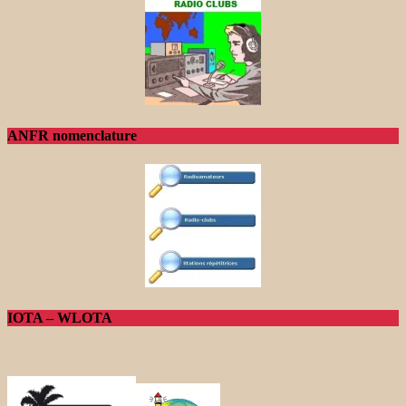
ANFR nomenclature
IOTA – WLOTA