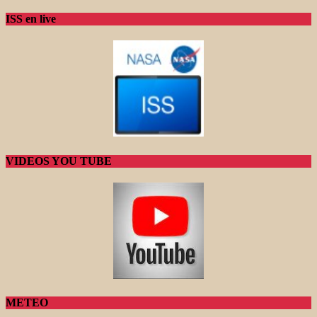
ISS en live
VIDEOS YOU TUBE
METEO