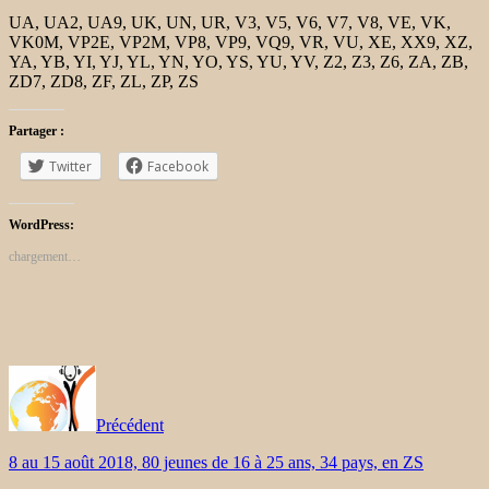
UA, UA2, UA9, UK, UN, UR, V3, V5, V6, V7, V8, VE, VK,
VK0M, VP2E, VP2M, VP8, VP9, ​​VQ9, VR, VU, XE, XX9, XZ,
YA, YB, YI, YJ, YL, YN, YO, YS, YU, YV, Z2, Z3, Z6, ZA, ZB,
ZD7, ZD8, ZF, ZL, ZP, ZS
Partager :
Twitter
Facebook
WordPress:
chargement…
Précédent
8 au 15 août 2018, 80 jeunes de 16 à 25 ans, 34 pays, en ZS