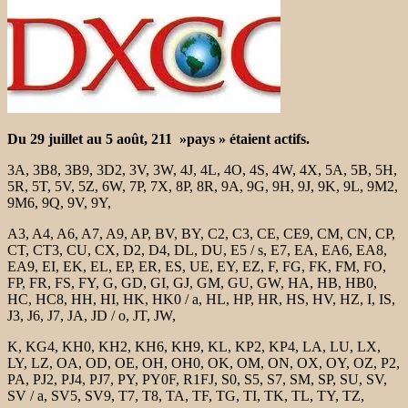
Du 29 juillet au 5 août, 211 »pays » étaient actifs.
3A, 3B8, 3B9, 3D2, 3V, 3W, 4J, 4L, 4O, 4S, 4W, 4X, 5A, 5B, 5H,
5R, 5T, 5V, 5Z, 6W, 7P, 7X, 8P, 8R, 9A, 9G, 9H, 9J, 9K, 9L, 9M2,
9M6, 9Q, 9V, 9Y,
A3, A4, A6, A7, A9, AP, BV, BY, C2, C3, CE, CE9, CM, CN, CP,
CT, CT3, CU, CX, D2, D4, DL, DU, E5 / s, E7, EA, EA6, EA8,
EA9, EI, EK, EL, EP, ER, ES, UE, EY, EZ, F, FG, FK, FM, FO,
FP, FR, FS, FY, G, GD, GI, GJ, GM, GU, GW, HA, HB, HB0,
HC, HC8, HH, HI, HK, HK0 / a, HL, HP, HR, HS, HV, HZ, I, IS,
J3, J6, J7, JA, JD / o, JT, JW,
K, KG4, KH0, KH2, KH6, KH9, KL, KP2, KP4, LA, LU, LX,
LY, LZ, OA, OD, OE, OH, OH0, OK, OM, ON, OX, OY, OZ, P2,
PA, PJ2, PJ4, PJ7, PY, PY0F, R1FJ, S0, S5, S7, SM, SP, SU, SV,
SV / a, SV5, SV9, T7, T8, TA, TF, TG, TI, TK, TL, TY, TZ,