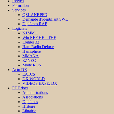
Revues
Formation
Services
QSL ANRPFD
Demande d’identifiant SWL
Diplômes RAF
Logiciels
N1MM +
Win REF HF – THF
Logger 32
Ham Radio Deluxe
Hamsphère
MMANA
EZNEC
Mode ROS
Actu DX
EA1CS
DX WORLD
VIDEOS EXPE. DX
PDF docs
Administrations
Associations
Diplômes
Histoire
Librairie