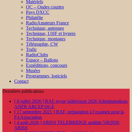
Matériels
OC – Ondes courtes
Pays DXCC
Philatélie
RadioAmateurs France
Technique, antennes
Technique, UHF et hypers
Technique, montages
Télégraphie, CW
Trafic
RadioClubs
Espace – Ballons
Expéditions, concours
Musées
Programmes, logiciels
Contact
Dernières publications
[ 8 juillet 2026 ]
RAF revue juillet/aout 2026
Administrations
ANFR ARCEP DGE
[ 17 septembre 2021 ]
RAF, préparation à l’examen pour la
F4
Association
[ 4 août 2026 ]
ARISS TELEBRIDGE audible 5/8/2026
ARISS