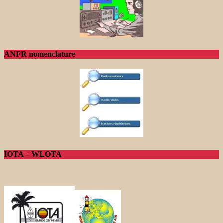
ANFR nomenclature
IOTA – WLOTA