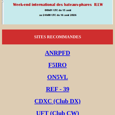
SITES RECOMMANDES
ANRPFD
F5IRO
ON5VL
REF - 39
CDXC (Club DX)
UFT (Club CW)