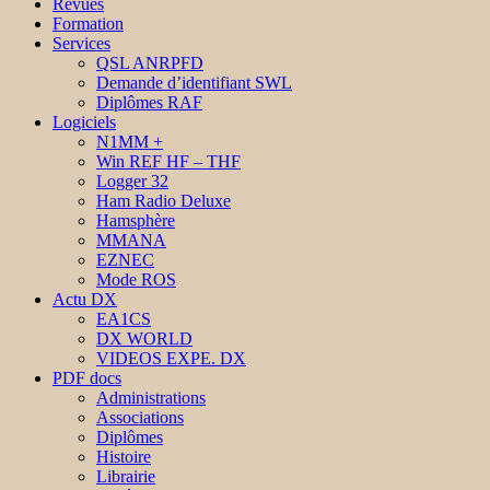
Revues
Formation
Services
QSL ANRPFD
Demande d’identifiant SWL
Diplômes RAF
Logiciels
N1MM +
Win REF HF – THF
Logger 32
Ham Radio Deluxe
Hamsphère
MMANA
EZNEC
Mode ROS
Actu DX
EA1CS
DX WORLD
VIDEOS EXPE. DX
PDF docs
Administrations
Associations
Diplômes
Histoire
Librairie