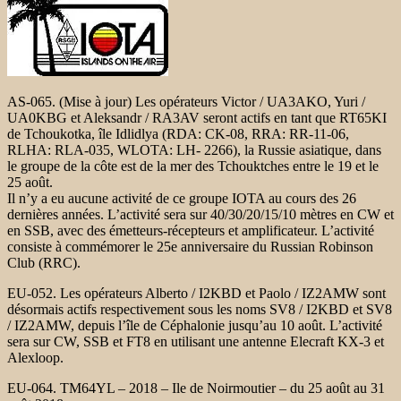
AS-065. (Mise à jour) Les opérateurs Victor / UA3AKO, Yuri /
UA0KBG et Aleksandr / RA3AV seront actifs en tant que RT65KI
de Tchoukotka, île Idlidlya (RDA: CK-08, RRA: RR-11-06,
RLHA: RLA-035, WLOTA: LH- 2266), la Russie asiatique, dans
le groupe de la côte est de la mer des Tchouktches entre le 19 et le
25 août.
Il n’y a eu aucune activité de ce groupe IOTA au cours des 26
dernières années. L’activité sera sur 40/30/20/15/10 mètres en CW et
en SSB, avec des émetteurs-récepteurs et amplificateur
. L’activité
consiste à commémorer le 25e anniversaire du Russian Robinson
Club (RRC).
EU-052. Les opérateurs Alberto / I2KBD et Paolo / IZ2AMW sont
désormais actifs respectivement sous les
noms SV8 / I2KBD et SV8
/ IZ2AMW, depuis l’île de Céphalonie
jusqu’au 10 août. L’activité
sera sur CW, SSB et FT8 en utilisant une antenne Elecraft KX-3 et
Alexloop.
EU-064. TM64YL – 2018 – Ile de Noirmoutier
– du 25 août au 31