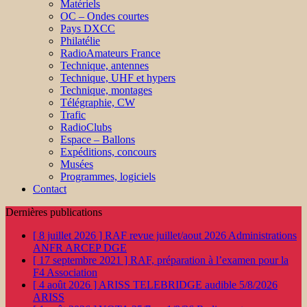
Matériels
OC – Ondes courtes
Pays DXCC
Philatélie
RadioAmateurs France
Technique, antennes
Technique, UHF et hypers
Technique, montages
Télégraphie, CW
Trafic
RadioClubs
Espace – Ballons
Expéditions, concours
Musées
Programmes, logiciels
Contact
Dernières publications
[ 8 juillet 2026 ]
RAF revue juillet/aout 2026
Administrations
ANFR ARCEP DGE
[ 17 septembre 2021 ]
RAF, préparation à l’examen pour la
F4
Association
[ 4 août 2026 ]
ARISS TELEBRIDGE audible 5/8/2026
ARISS