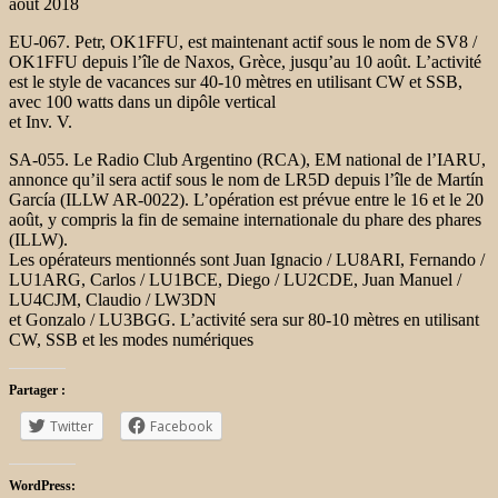
août 2018
EU-067. Petr, OK1FFU, est maintenant actif sous le nom de SV8 /
OK1FFU depuis l’île de Naxos, Grèce, jusqu’au 10 août. L’activité
est le style de vacances sur 40-10
mètres en utilisant CW et SSB,
avec 100 watts dans un dipôle vertical
et Inv. V.
SA-055. Le Radio Club Argentino (RCA), EM national de l’IARU,
annonce
qu’il sera actif sous le nom de LR5D depuis l’île de Martín
García (ILLW AR-0022). L’opération est prévue entre le 16 et le 20
août, y compris la fin de semaine internationale du phare des phares
(ILLW).
Les opérateurs mentionnés sont Juan Ignacio / LU8ARI, Fernando /
LU1ARG,
Carlos / LU1BCE, Diego / LU2CDE, Juan Manuel /
LU4CJM, Claudio / LW3DN
et Gonzalo / LU3BGG. L’activité sera sur 80-10 mètres en utilisant
CW, SSB et les modes numériques
Partager :
Twitter
Facebook
WordPress: