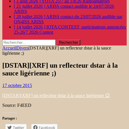
[ 1 août 2026 ]
YOTA 25/7 au 1/8/26
Radioamateurs
[ 21 juillet 2026 ]
ARISS contact audible le 24/07/2026
ARISS
[ 20 juillet 2026 ]
ARISS contact du 23/07/2026 audible par
ON4ISS
ARISS
[ 14 juillet 2026 ]
IOTA CONTEST, participations annoncées
25-26/7 2026
Contest
Rechercher :
Accueil
Divers
[DSTAR][XRF] un reflecteur dstar à la sauce
ligérienne ;)
[DSTAR][XRF] un reflecteur dstar à la
sauce ligérienne ;)
17 octobre 2015
[DSTAR][XRF] un reflecteur dstar à la sauce ligérienne 😉
Source: F4EED
Partager :
Twitter
Facebook