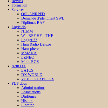
Revues
Formation
Services
QSL ANRPFD
Demande d’identifiant SWL
Diplômes RAF
Logiciels
N1MM +
Win REF HF – THF
Logger 32
Ham Radio Deluxe
Hamsphère
MMANA
EZNEC
Mode ROS
Actu DX
EA1CS
DX WORLD
VIDEOS EXPE. DX
PDF docs
Administrations
Associations
Diplômes
Histoire
Librairie