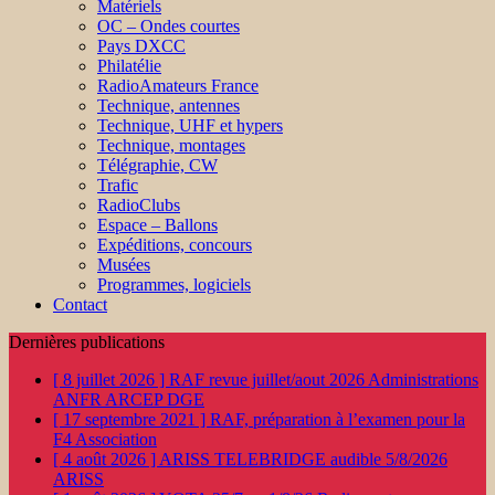
Matériels
OC – Ondes courtes
Pays DXCC
Philatélie
RadioAmateurs France
Technique, antennes
Technique, UHF et hypers
Technique, montages
Télégraphie, CW
Trafic
RadioClubs
Espace – Ballons
Expéditions, concours
Musées
Programmes, logiciels
Contact
Dernières publications
[ 8 juillet 2026 ]
RAF revue juillet/aout 2026
Administrations
ANFR ARCEP DGE
[ 17 septembre 2021 ]
RAF, préparation à l’examen pour la
F4
Association
[ 4 août 2026 ]
ARISS TELEBRIDGE audible 5/8/2026
ARISS