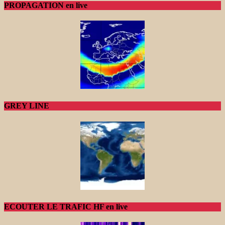
PROPAGATION en live
GREY LINE
ECOUTER LE TRAFIC HF en live