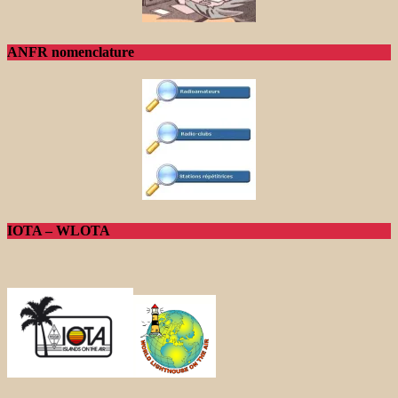
ANFR nomenclature
IOTA – WLOTA