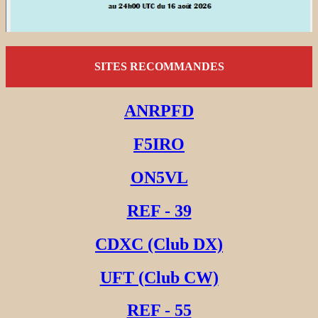
SITES RECOMMANDES
ANRPFD
F5IRO
ON5VL
REF - 39
CDXC (Club DX)
UFT (Club CW)
REF - 55