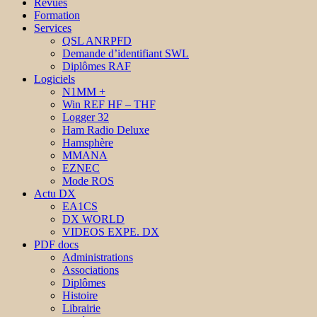
Revues
Formation
Services
QSL ANRPFD
Demande d’identifiant SWL
Diplômes RAF
Logiciels
N1MM +
Win REF HF – THF
Logger 32
Ham Radio Deluxe
Hamsphère
MMANA
EZNEC
Mode ROS
Actu DX
EA1CS
DX WORLD
VIDEOS EXPE. DX
PDF docs
Administrations
Associations
Diplômes
Histoire
Librairie