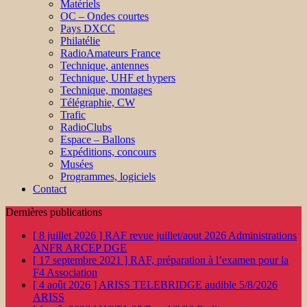
Matériels
OC – Ondes courtes
Pays DXCC
Philatélie
RadioAmateurs France
Technique, antennes
Technique, UHF et hypers
Technique, montages
Télégraphie, CW
Trafic
RadioClubs
Espace – Ballons
Expéditions, concours
Musées
Programmes, logiciels
Contact
Dernières publications
[ 8 juillet 2026 ]
RAF revue juillet/aout 2026
Administrations
ANFR ARCEP DGE
[ 17 septembre 2021 ]
RAF, préparation à l’examen pour la
F4
Association
[ 4 août 2026 ]
ARISS TELEBRIDGE audible 5/8/2026
ARISS