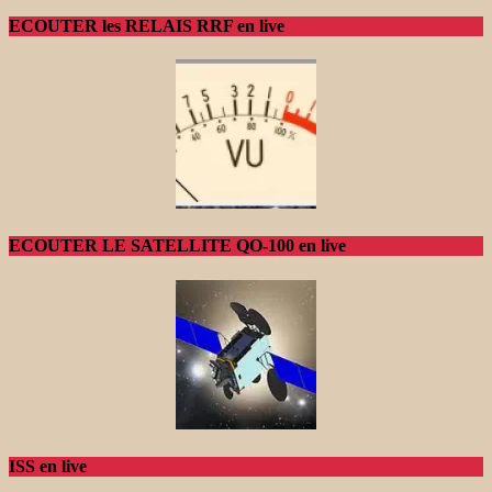
ECOUTER les RELAIS RRF en live
ECOUTER LE SATELLITE QO-100 en live
ISS en live