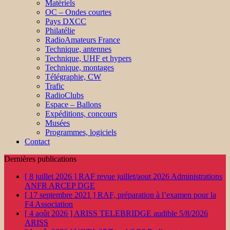
Matériels
OC – Ondes courtes
Pays DXCC
Philatélie
RadioAmateurs France
Technique, antennes
Technique, UHF et hypers
Technique, montages
Télégraphie, CW
Trafic
RadioClubs
Espace – Ballons
Expéditions, concours
Musées
Programmes, logiciels
Contact
Dernières publications
[ 8 juillet 2026 ]
RAF revue juillet/aout 2026
Administrations
ANFR ARCEP DGE
[ 17 septembre 2021 ]
RAF, préparation à l’examen pour la
F4
Association
[ 4 août 2026 ]
ARISS TELEBRIDGE audible 5/8/2026
ARISS