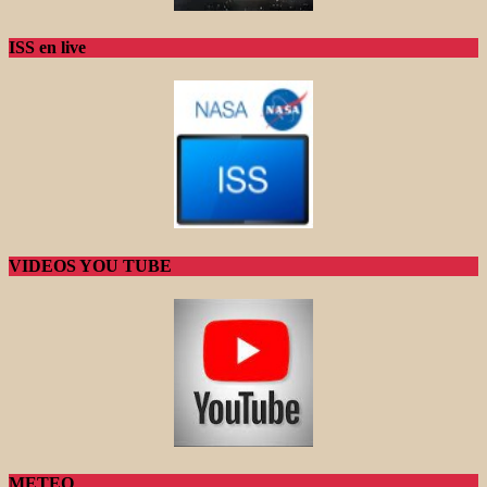
ISS en live
VIDEOS YOU TUBE
METEO