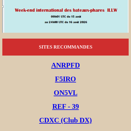
SITES RECOMMANDES
ANRPFD
F5IRO
ON5VL
REF - 39
CDXC (Club DX)