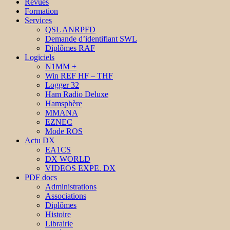
Revues
Formation
Services
QSL ANRPFD
Demande d’identifiant SWL
Diplômes RAF
Logiciels
N1MM +
Win REF HF – THF
Logger 32
Ham Radio Deluxe
Hamsphère
MMANA
EZNEC
Mode ROS
Actu DX
EA1CS
DX WORLD
VIDEOS EXPE. DX
PDF docs
Administrations
Associations
Diplômes
Histoire
Librairie