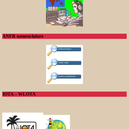
ANFR nomenclature
IOTA – WLOTA