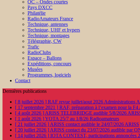
OC – Ondes courtes
Pays DXCC
Philatélie
RadioAmateurs France
Technique, antennes
Technique, UHF et hypers
Technique, montages
Télégraphie, CW
Trafic
RadioClubs
Espace – Ballons
Expéditions, concours
Musées
Programmes, logiciels
Contact
Dernières publications
[ 8 juillet 2026 ]
RAF revue juillet/aout 2026
Administration
[ 17 septembre 2021 ]
RAF, préparation à l’examen pour la F4
[ 4 août 2026 ]
ARISS TELEBRIDGE audible 5/8/2026
ARIS
[ 1 août 2026 ]
YOTA 25/7 au 1/8/26
Radioamateurs
[ 21 juillet 2026 ]
ARISS contact audible le 24/07/2026
ARISS
[ 20 juillet 2026 ]
ARISS contact du 23/07/2026 audible par 
[ 14 juillet 2026 ]
IOTA CONTEST, participations annoncées 