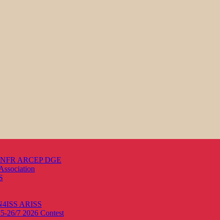
s ANFR ARCEP DGE
Association
S
ON4ISS
ARISS
25-26/7 2026
Contest