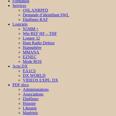
Formation
Services
QSL ANRPFD
Demande d’identifiant SWL
Diplômes RAF
Logiciels
N1MM +
Win REF HF – THF
Logger 32
Ham Radio Deluxe
Hamsphère
MMANA
EZNEC
Mode ROS
Actu DX
EA1CS
DX WORLD
VIDEOS EXPE. DX
PDF docs
Administrations
Associations
Diplômes
Histoire
Librairie
Matériels