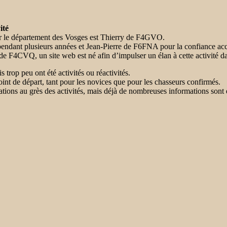
ité
r le département des Vosges est Thierry de F4GVO.
dant plusieurs années et Jean-Pierre de F6FNA pour la confiance accor
t de F4CVQ, un site web est né afin d’impulser un élan à cette activité 
trop peu ont été activités ou réactivités.
oint de départ, tant pour les novices que pour les chasseurs confirmés.
rmations au grès des activités, mais déjà de nombreuses informations sont